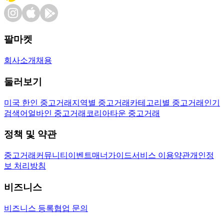
팔마켓
회사소개
채용
둘러보기
미국 한인 중고거래
지역별 중고거래
카테고리별 중고거래
인기
검색어
얼바인 중고거래
코리아타운 중고거래
정책 및 약관
중고거래
커뮤니티
이벤트
매너가이드
서비스 이용약관
개인정
보 처리방침
비즈니스
비즈니스 등록
협업 문의