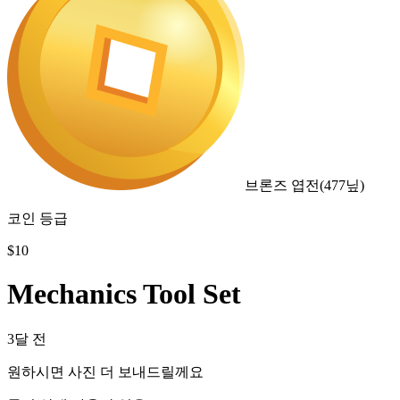
브론즈 엽전
(
477
닢)
코인 등급
$
10
Mechanics Tool Set
3달 전
원하시면 사진 더 보내드릴께요