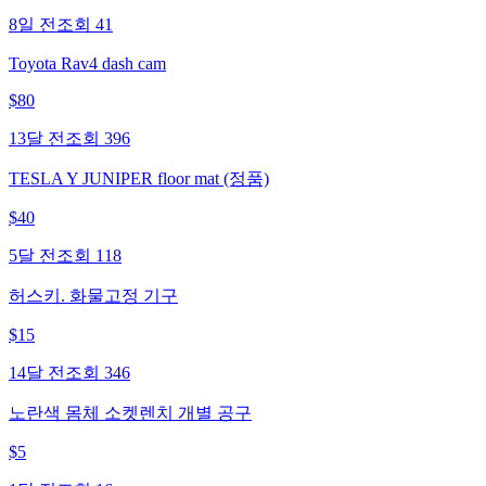
8일 전
조회
41
Toyota Rav4 dash cam
$
80
13달 전
조회
396
TESLA Y JUNIPER floor mat (정품)
$
40
5달 전
조회
118
허스키. 화물고정 기구
$
15
14달 전
조회
346
노란색 몸체 소켓렌치 개별 공구
$
5