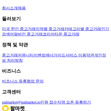
회사소개
채용
둘러보기
미국 한인 중고거래
지역별 중고거래
카테고리별 중고거래
인기
검색어
얼바인 중고거래
코리아타운 중고거래
정책 및 약관
중고거래
커뮤니티
이벤트
매너가이드
서비스 이용약관
개인정
보 처리방침
비즈니스
비즈니스 등록
협업 문의
고객센터
palmarket@palmarket.io
민원 접수
지역 오픈 등록하기