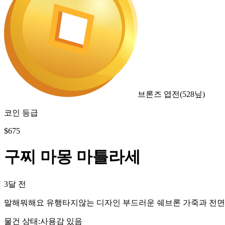
브론즈 엽전
(
528
닢)
코인 등급
$
675
구찌 마몽 마틀라세
3달 전
말해뭐해요 유행타지않는 디자인 부드러운 쉐브론 가죽과 전면의 
물건 상태
:
사용감 있음