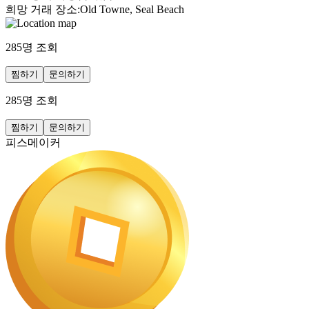
희망 거래 장소
:
Old Towne, Seal Beach
285
명 조회
찜하기
문의하기
285
명 조회
찜하기
문의하기
피스메이커