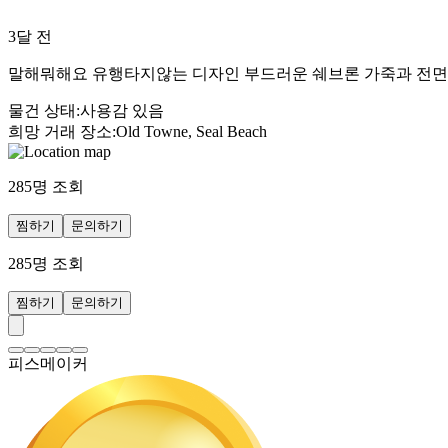
3달 전
말해뭐해요 유행타지않는 디자인 부드러운 쉐브론 가죽과 전면의 
물건 상태
:
사용감 있음
희망 거래 장소
:
Old Towne, Seal Beach
285
명 조회
찜하기
문의하기
285
명 조회
찜하기
문의하기
피스메이커