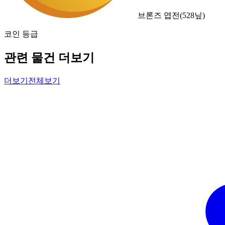
브론즈 엽전
(
528
닢)
코인 등급
관련 물건 더보기
더보기
전체보기