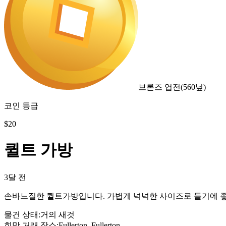
브론즈 엽전
(
560
닢)
코인 등급
$
20
퀼트 가방
3달 전
손바느질한 퀼트가방입니다. 가볍게 넉넉한 사이즈로 들기에 
물건 상태
:
거의 새것
희망 거래 장소
:
Fullerton, Fullerton