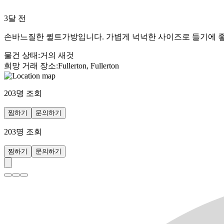
3달 전
손바느질한 퀼트가방입니다. 가볍게 넉넉한 사이즈로 들기에 
물건 상태
:
거의 새것
희망 거래 장소
:
Fullerton, Fullerton
203
명 조회
찜하기
문의하기
203
명 조회
찜하기
문의하기