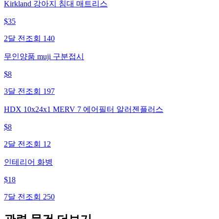
Kirkland 강아지 침대 매트리스
$
35
2달 전
조회
140
무인양품 muji 구분접시
$
8
3달 전
조회
197
HDX 10x24x1 MERV 7 에어필터 알러젠플러스
$
8
2달 전
조회
12
인테리어 화병
$
18
7달 전
조회
250