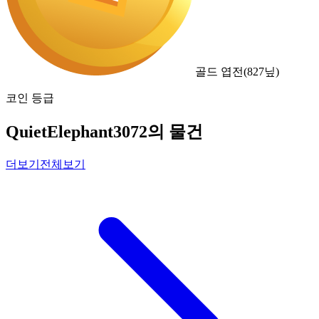
골드 엽전
(
827
닢)
코인 등급
QuietElephant3072의 물건
더보기
전체보기