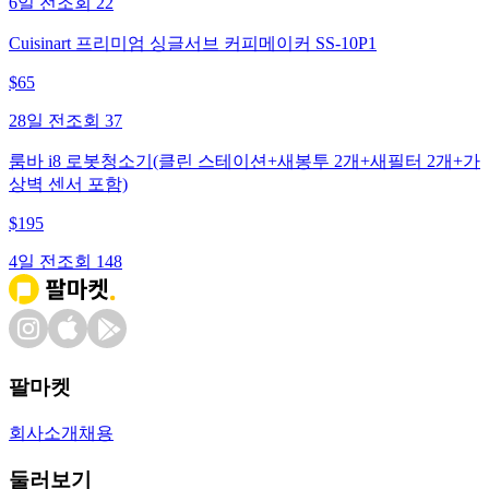
6일 전
조회
22
Cuisinart 프리미엄 싱글서브 커피메이커 SS-10P1
$
65
28일 전
조회
37
룸바 i8 로봇청소기(클린 스테이션+새봉투 2개+새필터 2개+가
상벽 센서 포함)
$
195
4일 전
조회
148
팔마켓
회사소개
채용
둘러보기