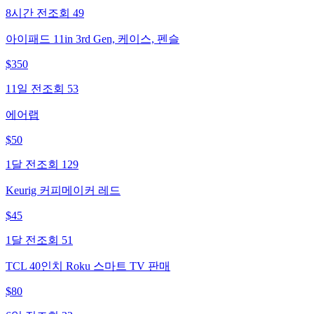
8시간 전
조회
49
아이패드 11in 3rd Gen, 케이스, 펜슬
$
350
11일 전
조회
53
에어랩
$
50
1달 전
조회
129
Keurig 커피메이커 레드
$
45
1달 전
조회
51
TCL 40인치 Roku 스마트 TV 판매
$
80