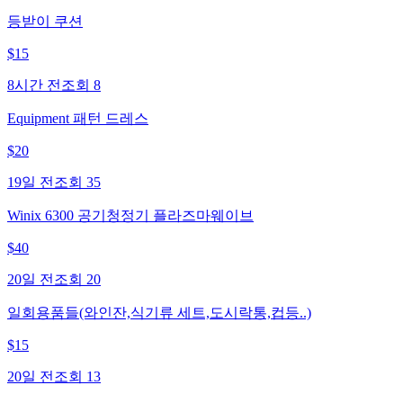
등받이 쿠션
$
15
8시간 전
조회
8
Equipment 패턴 드레스
$
20
19일 전
조회
35
Winix 6300 공기청정기 플라즈마웨이브
$
40
20일 전
조회
20
일회용품들(와인잔,식기류 세트,도시락통,컵등..)
$
15
20일 전
조회
13