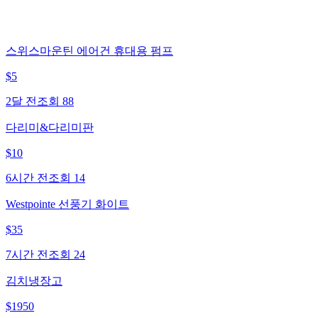
스위스마운틴 에어건 휴대용 펌프
$
5
2달 전
조회
88
다리미&다리미판
$
10
6시간 전
조회
14
Westpointe 선풍기 화이트
$
35
7시간 전
조회
24
김치냉장고
$
1950