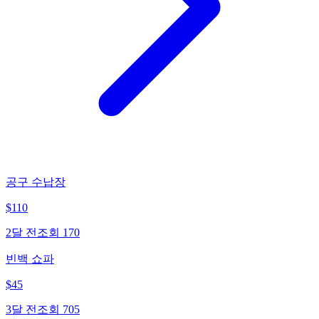
공구 수납장
$
110
2달 전
조회
170
빈백 쇼파
$
45
3달 전
조회
705