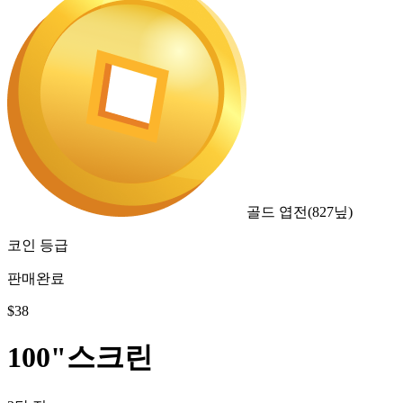
골드 엽전
(
827
닢)
코인 등급
판매완료
$
38
100"스크린