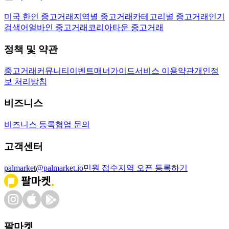
미국 한인 중고거래
지역별 중고거래
카테고리별 중고거래
인기
검색어
얼바인 중고거래
코리아타운 중고거래
정책 및 약관
중고거래
커뮤니티
이벤트
매너가이드
서비스 이용약관
개인정
보 처리방침
비즈니스
비즈니스 등록
협업 문의
고객센터
palmarket@palmarket.io
민원 접수
지역 오픈 등록하기
팔마켓