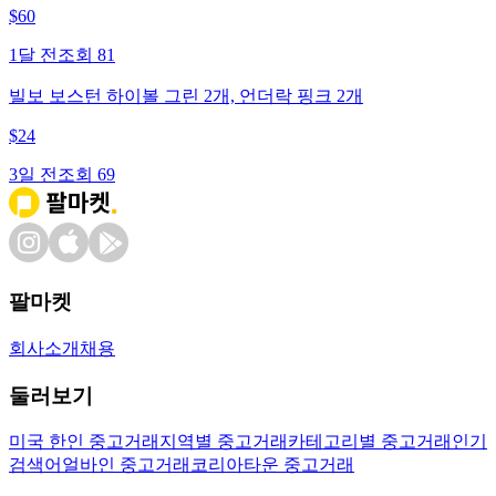
$
60
1달 전
조회
81
빌보 보스턴 하이볼 그린 2개, 언더락 핑크 2개
$
24
3일 전
조회
69
팔마켓
회사소개
채용
둘러보기
미국 한인 중고거래
지역별 중고거래
카테고리별 중고거래
인기
검색어
얼바인 중고거래
코리아타운 중고거래