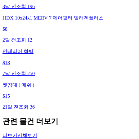
3달 전
조회
196
HDX 10x24x1 MERV 7 에어필터 알러젠플러스
$
8
2달 전
조회
12
인테리어 화병
$
18
7달 전
조회
250
펫침대 ( 메쉬 )
$
15
21일 전
조회
36
관련 물건 더보기
더보기
전체보기