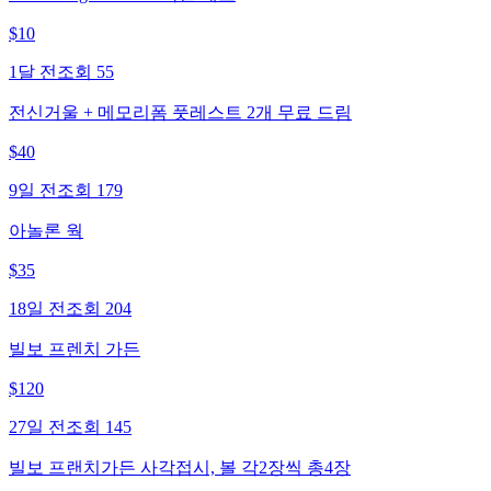
$
10
1달 전
조회
55
전신거울 + 메모리폼 풋레스트 2개 무료 드림
$
40
9일 전
조회
179
아놀론 웍
$
35
18일 전
조회
204
빌보 프렌치 가든
$
120
27일 전
조회
145
빌보 프랜치가든 사각접시, 볼 각2장씩 총4장