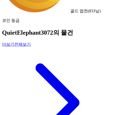
골드 엽전
(
833
닢)
코인 등급
QuietElephant3072의 물건
더보기
전체보기