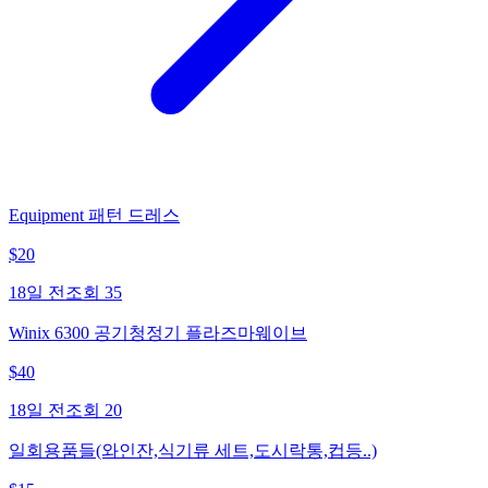
Equipment 패턴 드레스
$
20
18일 전
조회
35
Winix 6300 공기청정기 플라즈마웨이브
$
40
18일 전
조회
20
일회용품들(와인잔,식기류 세트,도시락통,컵등..)