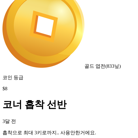
골드 엽전
(
833
닢)
코인 등급
$
8
코너 흡착 선반
3달 전
흡착으로 최대 3키로까지.. 사용안한거에요.