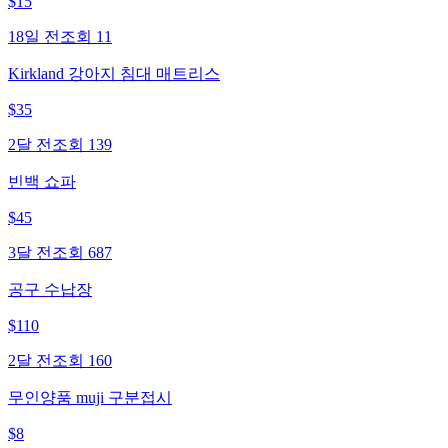
$
15
18일 전
조회
11
Kirkland 강아지 침대 매트리스
$
35
2달 전
조회
139
빈백 쇼파
$
45
3달 전
조회
687
공구 수납장
$
110
2달 전
조회
160
무인양품 muji 구분접시
$
8