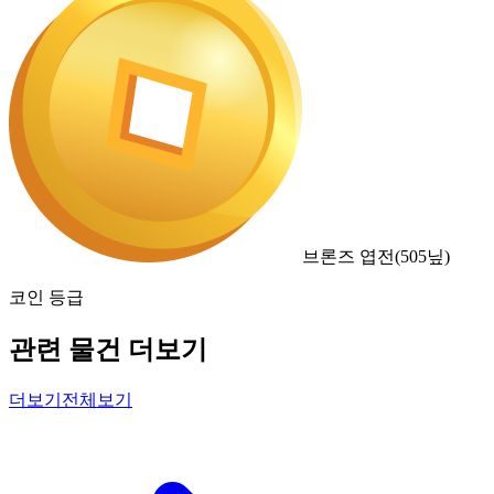
브론즈 엽전
(
505
닢)
코인 등급
관련 물건 더보기
더보기
전체보기