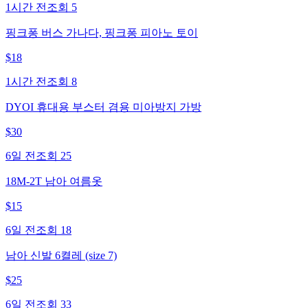
1시간 전
조회
5
핑크퐁 버스 가나다, 핑크퐁 피아노 토이
$
18
1시간 전
조회
8
DYOI 휴대용 부스터 겸용 미아방지 가방
$
30
6일 전
조회
25
18M-2T 남아 여름옷
$
15
6일 전
조회
18
남아 신발 6켤레 (size 7)
$
25
6일 전
조회
33