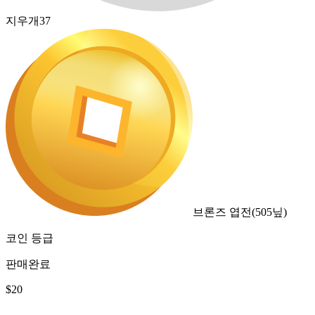
지우개37
브론즈 엽전
(
505
닢)
코인 등급
판매완료
$
20