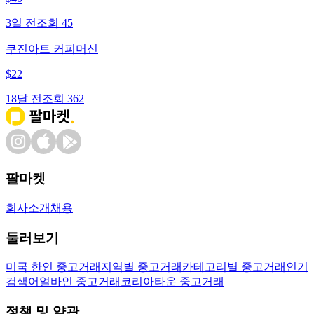
3일 전
조회
45
쿠진아트 커피머신
$
22
18달 전
조회
362
팔마켓
회사소개
채용
둘러보기
미국 한인 중고거래
지역별 중고거래
카테고리별 중고거래
인기
검색어
얼바인 중고거래
코리아타운 중고거래
정책 및 약관