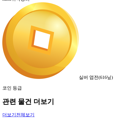
실버 엽전
(
616
닢)
코인 등급
관련 물건 더보기
더보기
전체보기