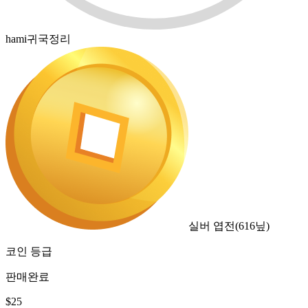
hami귀국정리
실버 엽전
(
616
닢)
코인 등급
판매완료
$
25