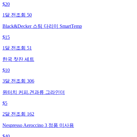
$
20
1달 전
조회
50
Black&Decker 스팀 다리미 SmartTemp
$
15
1달 전
조회
51
한국 찻잔 세트
$
10
3달 전
조회
306
원터치 커피.견과류 그라인더
$
5
2달 전
조회
162
Nespresso Aeroccino 3 정품 미사용
$
40