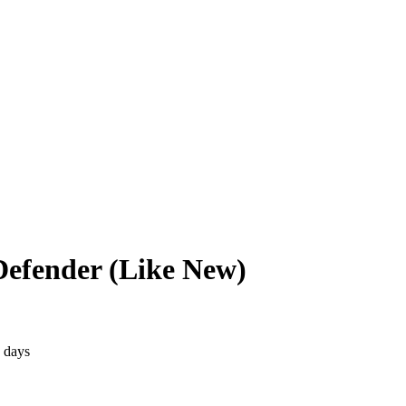
efender (Like New)
2 days