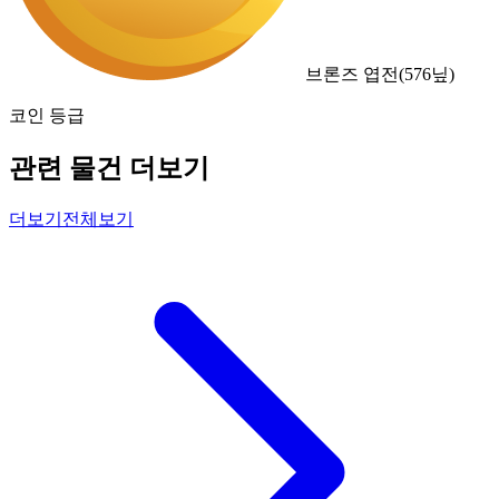
브론즈 엽전
(
576
닢)
코인 등급
관련 물건 더보기
더보기
전체보기