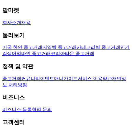
팔마켓
회사소개
채용
둘러보기
미국 한인 중고거래
지역별 중고거래
카테고리별 중고거래
인기
검색어
얼바인 중고거래
코리아타운 중고거래
정책 및 약관
중고거래
커뮤니티
이벤트
매너가이드
서비스 이용약관
개인정
보 처리방침
비즈니스
비즈니스 등록
협업 문의
고객센터