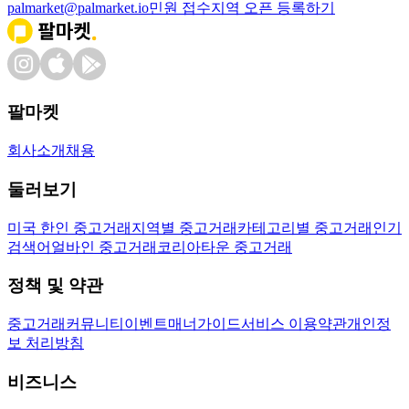
palmarket@palmarket.io
민원 접수
지역 오픈 등록하기
팔마켓
회사소개
채용
둘러보기
미국 한인 중고거래
지역별 중고거래
카테고리별 중고거래
인기
검색어
얼바인 중고거래
코리아타운 중고거래
정책 및 약관
중고거래
커뮤니티
이벤트
매너가이드
서비스 이용약관
개인정
보 처리방침
비즈니스