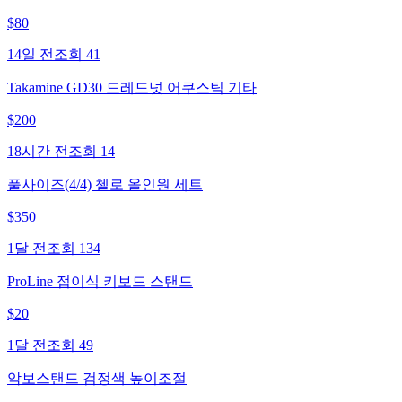
$
80
14일 전
조회
41
Takamine GD30 드레드넛 어쿠스틱 기타
$
200
18시간 전
조회
14
풀사이즈(4/4) 첼로 올인원 세트
$
350
1달 전
조회
134
ProLine 접이식 키보드 스탠드
$
20
1달 전
조회
49
악보스탠드 검정색 높이조절