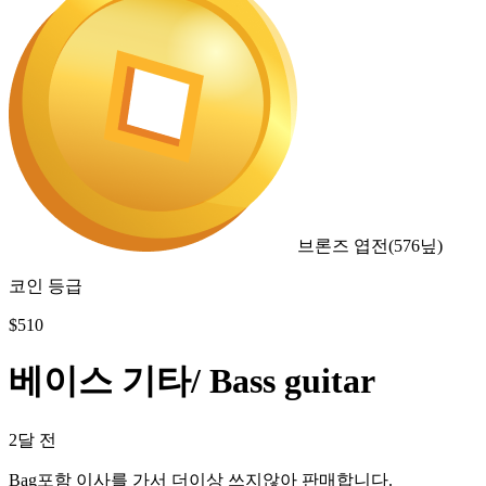
브론즈 엽전
(
576
닢)
코인 등급
$
510
베이스 기타/ Bass guitar
2달 전
Bag포함 이사를 가서 더이상 쓰지않아 판매합니다.