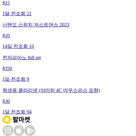
$
15
1달 전
조회
21
닌텐도 스위치 저스트댄스 2023
$
10
14일 전
조회
10
전자피아노 full set
$
350
1일 전
조회
9
학생용 클라리넷 (야마하 4C 마우스피스 포함)
$
30
1달 전
조회
94