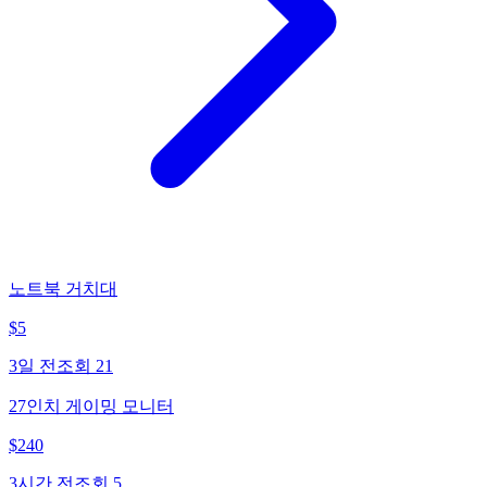
노트북 거치대
$
5
3일 전
조회
21
27인치 게이밍 모니터
$
240
3시간 전
조회
5