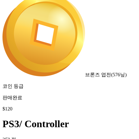
브론즈 엽전
(
576
닢)
코인 등급
판매완료
$
120
PS3/ Controller