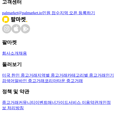
고객센터
palmarket@palmarket.io
민원 접수
지역 오픈 등록하기
팔마켓
회사소개
채용
둘러보기
미국 한인 중고거래
지역별 중고거래
카테고리별 중고거래
인기
검색어
얼바인 중고거래
코리아타운 중고거래
정책 및 약관
중고거래
커뮤니티
이벤트
매너가이드
서비스 이용약관
개인정
보 처리방침