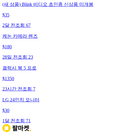
(새 상품) Blink 비디오 초인종 신상품 미개봉
$
35
2달 전
조회
67
케논 카메라 렌즈
$
180
28일 전
조회
23
겔럭시 북 5 프로
$
1350
23시간 전
조회
7
LG 24인치 모니터
$
30
1달 전
조회
71