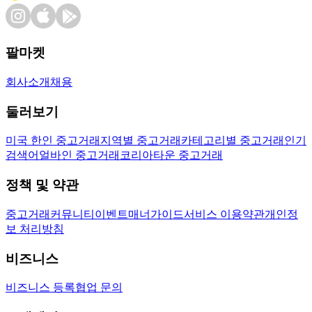
팔마켓
회사소개
채용
둘러보기
미국 한인 중고거래
지역별 중고거래
카테고리별 중고거래
인기
검색어
얼바인 중고거래
코리아타운 중고거래
정책 및 약관
중고거래
커뮤니티
이벤트
매너가이드
서비스 이용약관
개인정
보 처리방침
비즈니스
비즈니스 등록
협업 문의