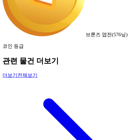
브론즈 엽전
(
576
닢)
코인 등급
관련 물건 더보기
더보기
전체보기