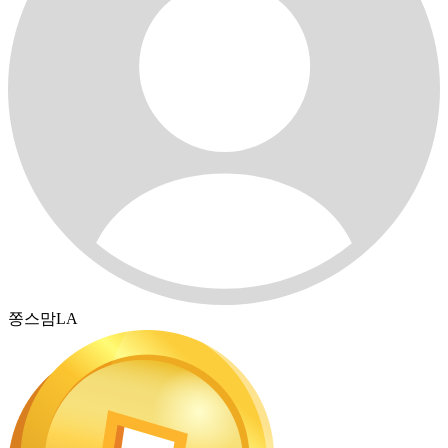
쫑스맘LA