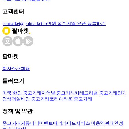
고객센터
palmarket@palmarket.io
민원 접수
지역 오픈 등록하기
팔마켓
회사소개
채용
둘러보기
미국 한인 중고거래
지역별 중고거래
카테고리별 중고거래
인기
검색어
얼바인 중고거래
코리아타운 중고거래
정책 및 약관
중고거래
커뮤니티
이벤트
매너가이드
서비스 이용약관
개인정