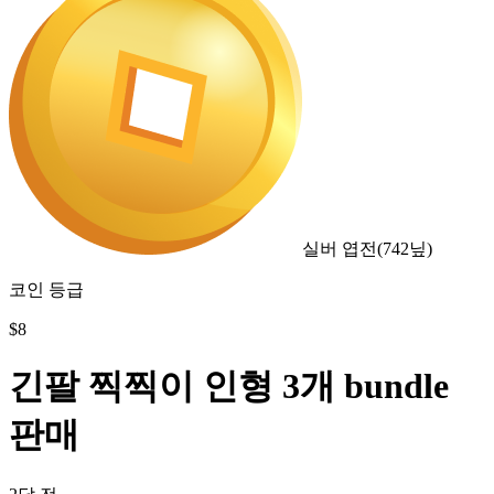
실버 엽전
(
742
닢)
코인 등급
$
8
긴팔 찍찍이 인형 3개 bundle
판매