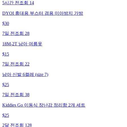
5시간 전
조회
14
DYOI 휴대용 부스터 겸용 미아방지 가방
$
30
7일 전
조회
28
18M-2T 남아 여름옷
$
15
7일 전
조회
22
남아 신발 6켤레 (size 7)
$
25
7일 전
조회
38
Kiddies Go 이동식 장난감 정리함 2개 세트
$
25
2달 전
조회
128