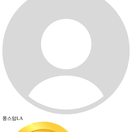
쫑스맘LA