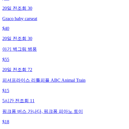
20일 전
조회
30
Graco baby carseat
$
40
20일 전
조회
30
아기 벽그림 병풍
$
55
20일 전
조회
72
피셔프라이스 리틀피플 ABC Animal Train
$
15
5시간 전
조회
11
핑크퐁 버스 가나다, 핑크퐁 피아노 토이
$
18