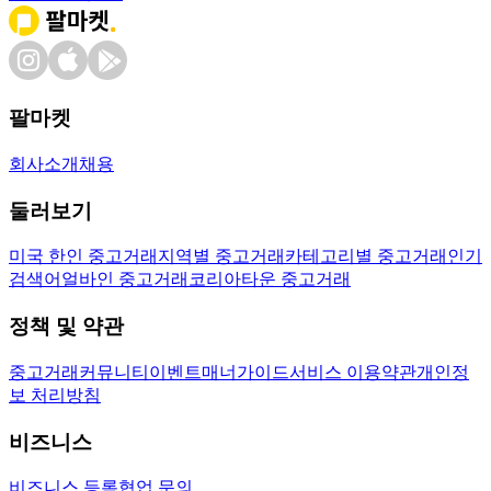
팔마켓
회사소개
채용
둘러보기
미국 한인 중고거래
지역별 중고거래
카테고리별 중고거래
인기
검색어
얼바인 중고거래
코리아타운 중고거래
정책 및 약관
중고거래
커뮤니티
이벤트
매너가이드
서비스 이용약관
개인정
보 처리방침
비즈니스
비즈니스 등록
협업 문의