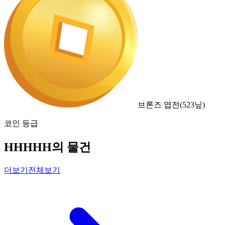
브론즈 엽전
(
523
닢)
코인 등급
HHHHH의 물건
더보기
전체보기