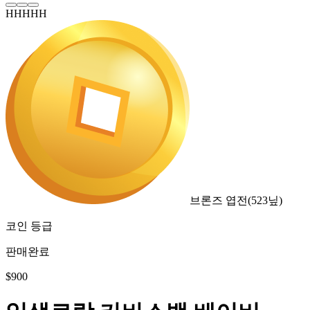
HHHHH
브론즈 엽전
(
523
닢)
코인 등급
판매완료
$
900