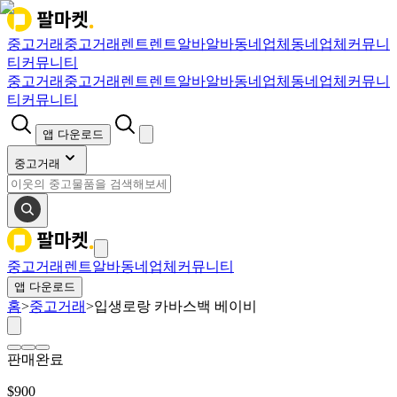
중고거래
중고거래
렌트
렌트
알바
알바
동네업체
동네업체
커뮤니
티
커뮤니티
중고거래
중고거래
렌트
렌트
알바
알바
동네업체
동네업체
커뮤니
티
커뮤니티
앱 다운로드
중고거래
중고거래
렌트
알바
동네업체
커뮤니티
앱 다운로드
홈
>
중고거래
>
입생로랑 카바스백 베이비
판매완료
$
900