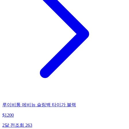
루이비통 에비뉴 슬링백 타이가 블랙
$
1200
2달 전
조회
263