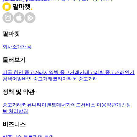
팔마켓
회사소개
채용
둘러보기
미국 한인 중고거래
지역별 중고거래
카테고리별 중고거래
인기
검색어
얼바인 중고거래
코리아타운 중고거래
정책 및 약관
중고거래
커뮤니티
이벤트
매너가이드
서비스 이용약관
개인정
보 처리방침
비즈니스
비즈니스 등록
협업 문의