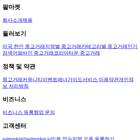
팔마켓
회사소개
채용
둘러보기
미국 한인 중고거래
지역별 중고거래
카테고리별 중고거래
인기
검색어
얼바인 중고거래
코리아타운 중고거래
정책 및 약관
중고거래
커뮤니티
이벤트
매너가이드
서비스 이용약관
개인정
보 처리방침
비즈니스
비즈니스 등록
협업 문의
고객센터
palmarket@palmarket.io
민원 접수
지역 오픈 등록하기