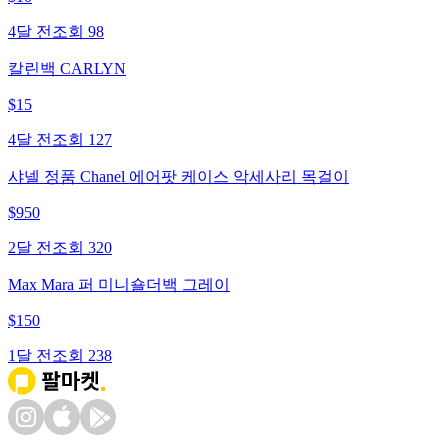
4달 전
조회
98
칼린백 CARLYN
$
15
4달 전
조회
127
샤넬 정품 Chanel 에어팟 케이스 악세사리 목걸이
$
950
2달 전
조회
320
Max Mara 퍼 미니숄더백 그레이
$
150
1달 전
조회
238