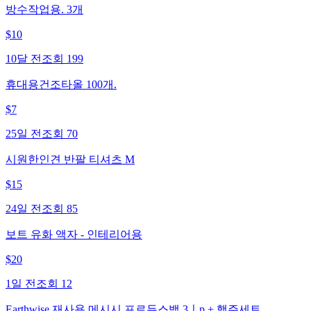
방수작업용. 3개
$
10
10달 전
조회
199
휴대용건조타올 100개.
$
7
25일 전
조회
70
시원한인견 반팔 티셔츠 M
$
15
24일 전
조회
85
보트 유화 액자 - 인테리어용
$
20
1일 전
조회
12
Earthwise 재사용 메시시 프로듀스백 3ㅣp + 행주세트