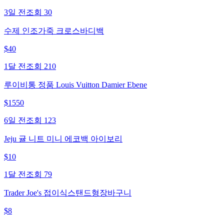
3일 전
조회
30
수제 인조가죽 크로스바디백
$
40
1달 전
조회
210
루이비통 정품 Louis Vuitton Damier Ebene
$
1550
6일 전
조회
123
Jeju 귤 니트 미니 에코백 아이보리
$
10
1달 전
조회
79
Trader Joe's 접이식스탠드형장바구니
$
8