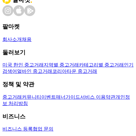
팔마켓
회사소개
채용
둘러보기
미국 한인 중고거래
지역별 중고거래
카테고리별 중고거래
인기
검색어
얼바인 중고거래
코리아타운 중고거래
정책 및 약관
중고거래
커뮤니티
이벤트
매너가이드
서비스 이용약관
개인정
보 처리방침
비즈니스
비즈니스 등록
협업 문의