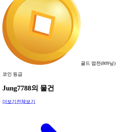
골드 엽전
(
809
닢)
코인 등급
Jung7788의 물건
더보기
전체보기