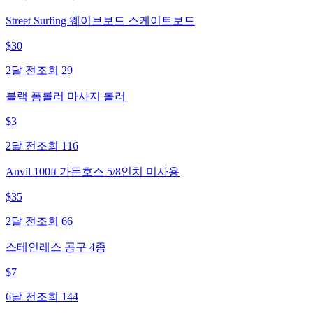
Street Surfing 웨이브보드 스케이트보드
$
30
2달 전
조회
29
블랙 폼롤러 마사지 롤러
$
3
2달 전
조회
116
Anvil 100ft 가든호스 5/8인치 미사용
$
35
2달 전
조회
66
스테인레스 공구 4종
$
7
6달 전
조회
144