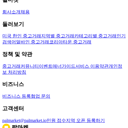
회사소개
채용
둘러보기
미국 한인 중고거래
지역별 중고거래
카테고리별 중고거래
인기
검색어
얼바인 중고거래
코리아타운 중고거래
정책 및 약관
중고거래
커뮤니티
이벤트
매너가이드
서비스 이용약관
개인정
보 처리방침
비즈니스
비즈니스 등록
협업 문의
고객센터
palmarket@palmarket.io
민원 접수
지역 오픈 등록하기