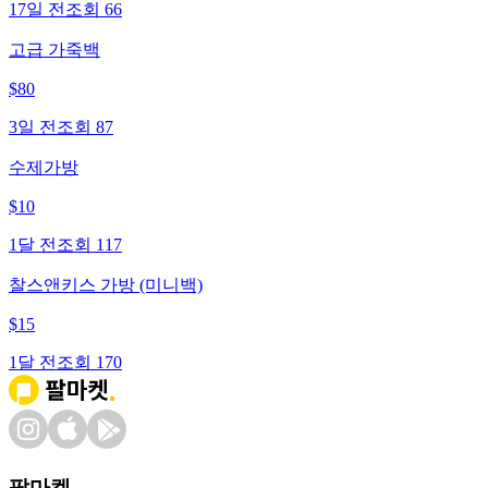
17일 전
조회
66
고급 가죽백
$
80
3일 전
조회
87
수제가방
$
10
1달 전
조회
117
찰스앤키스 가방 (미니백)
$
15
1달 전
조회
170
팔마켓