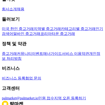
회사소개
채용
둘러보기
미국 한인 중고거래
지역별 중고거래
카테고리별 중고거래
인기
검색어
얼바인 중고거래
코리아타운 중고거래
정책 및 약관
중고거래
커뮤니티
이벤트
매너가이드
서비스 이용약관
개인정
보 처리방침
비즈니스
비즈니스 등록
협업 문의
고객센터
palmarket@palmarket.io
민원 접수
지역 오픈 등록하기