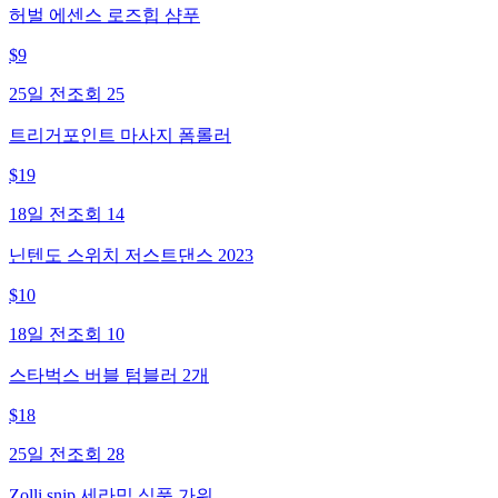
허벌 에센스 로즈힙 샴푸
$
9
25일 전
조회
25
트리거포인트 마사지 폼롤러
$
19
18일 전
조회
14
닌텐도 스위치 저스트댄스 2023
$
10
18일 전
조회
10
스타벅스 버블 텀블러 2개
$
18
25일 전
조회
28
Zolli snip 세라믹 식품 가위