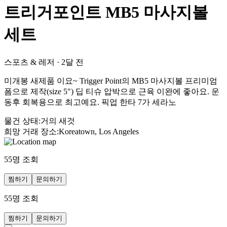
트리거포인트 MB5 마사지볼
세트
스포츠 & 레저
·
2달 전
미개봉 새제품 이요~ Trigger Point의 MB5 마사지볼 프리미엄
폼으로 제작(size 5") 딥 티슈 압박으로 근육 이완에 좋아요. 운
동후 회복용으로 최고예요. 픽업 한타 7가 세라노
물건 상태
:
거의 새것
희망 거래 장소
:
Koreatown, Los Angeles
55
명 조회
찜하기
문의하기
55
명 조회
찜하기
문의하기