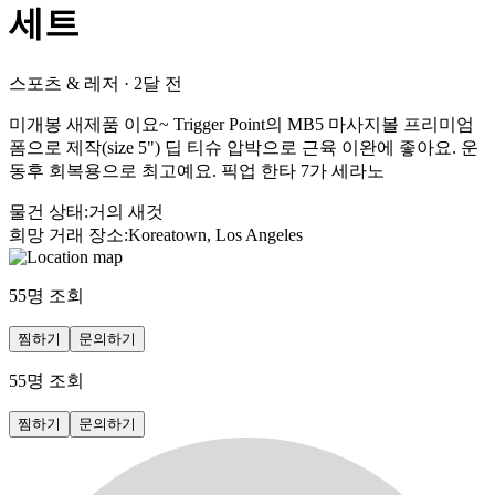
세트
스포츠 & 레저
·
2달 전
미개봉 새제품 이요~ Trigger Point의 MB5 마사지볼 프리미엄
폼으로 제작(size 5") 딥 티슈 압박으로 근육 이완에 좋아요. 운
동후 회복용으로 최고예요. 픽업 한타 7가 세라노
물건 상태
:
거의 새것
희망 거래 장소
:
Koreatown, Los Angeles
55
명 조회
찜하기
문의하기
55
명 조회
찜하기
문의하기