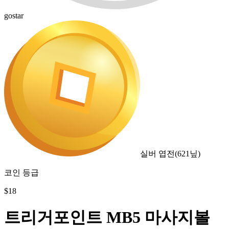
gostar
실버 엽전
(
621
닢)
코인 등급
$
18
트리거포인트 MB5 마사지볼