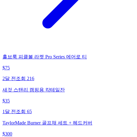
홀브룩 피클볼 라켓 Pro Series 에어로 티
$
75
2달 전
조회
216
새것 스탠리 캠핑용 칵테일잔
$
35
1달 전
조회
65
TaylorMade Burner 골프채 세트 + 헤드커버
$
300