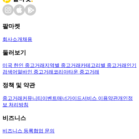
팔마켓
회사소개
채용
둘러보기
미국 한인 중고거래
지역별 중고거래
카테고리별 중고거래
인기
검색어
얼바인 중고거래
코리아타운 중고거래
정책 및 약관
중고거래
커뮤니티
이벤트
매너가이드
서비스 이용약관
개인정
보 처리방침
비즈니스
비즈니스 등록
협업 문의