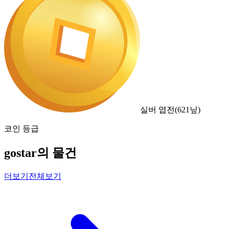
실버 엽전
(
621
닢)
코인 등급
gostar의 물건
더보기
전체보기