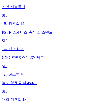
게임 컨트롤러
$
10
1달 전
조회
12
PSVR 쇼케이스 충전 및 스탠드
$
19
1달 전
조회
20
OXO 포크&스푼 2개 세트
$
15
1달 전
조회
108
불소 함유 치실 450개
$
15
18일 전
조회
18