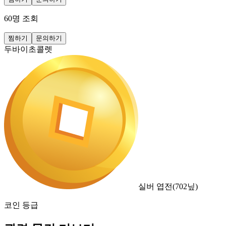
60
명 조회
찜하기
문의하기
두바이초콜렛
실버 엽전
(
702
닢)
코인 등급