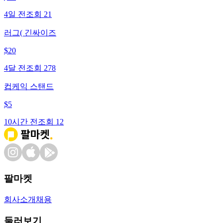
4일 전
조회
21
러그( 긴싸이즈
$
20
4달 전
조회
278
컵케익 스탠드
$
5
10시간 전
조회
12
팔마켓
회사소개
채용
둘러보기