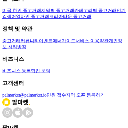
미국 한인 중고거래
지역별 중고거래
카테고리별 중고거래
인기
검색어
얼바인 중고거래
코리아타운 중고거래
정책 및 약관
중고거래
커뮤니티
이벤트
매너가이드
서비스 이용약관
개인정
보 처리방침
비즈니스
비즈니스 등록
협업 문의
고객센터
palmarket@palmarket.io
민원 접수
지역 오픈 등록하기
팔마켓