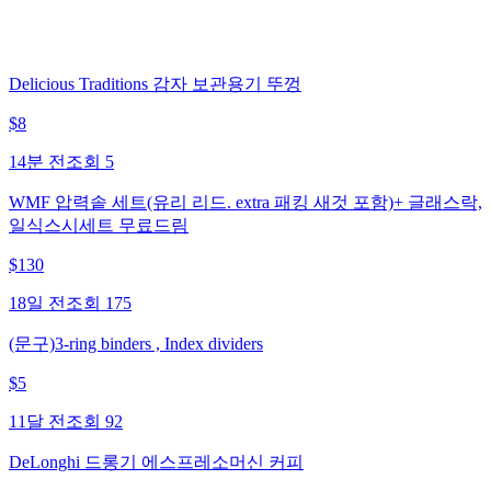
Delicious Traditions 감자 보관용기 뚜껑
$
8
14분 전
조회
5
WMF 압력솥 세트(유리 리드. extra 패킹 새것 포함)+ 글래스락,
일식스시세트 무료드림
$
130
18일 전
조회
175
(문구)3-ring binders , Index dividers
$
5
11달 전
조회
92
DeLonghi 드롱기 에스프레소머신 커피