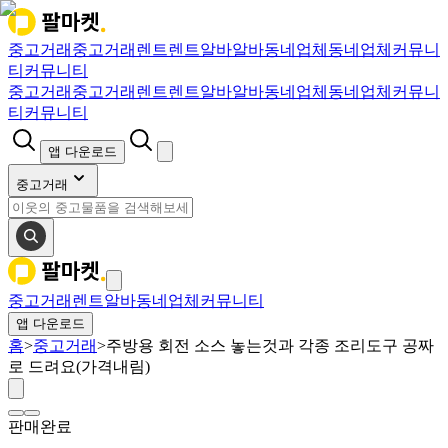
중고거래
중고거래
렌트
렌트
알바
알바
동네업체
동네업체
커뮤니
티
커뮤니티
중고거래
중고거래
렌트
렌트
알바
알바
동네업체
동네업체
커뮤니
티
커뮤니티
앱 다운로드
중고거래
중고거래
렌트
알바
동네업체
커뮤니티
앱 다운로드
홈
>
중고거래
>
주방용 회전 소스 놓는것과 각종 조리도구 공짜
로 드려요(가격내림)
판매완료