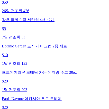
$
50
26일 전
조회
426
작은 플라스틱 서랍형 수납 2개
$
5
7일 전
조회
33
Botanic Garden 도자기 머그컵 2종 세트
$
10
1달 전
조회
133
포트메이리온 보태닉 가든 메져링 주그 30oz
$
20
1달 전
조회
203
Paola Navone 아카시아 우드 트레이
$
20