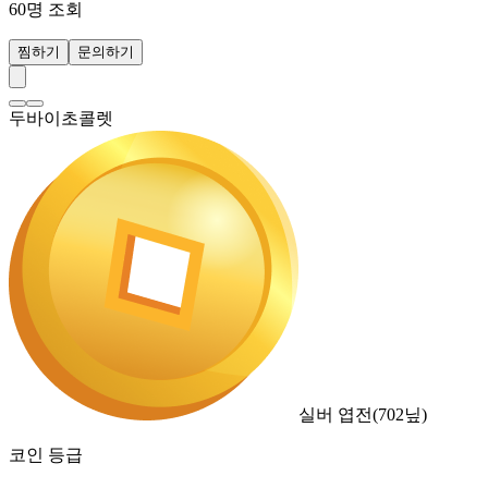
60
명 조회
찜하기
문의하기
두바이초콜렛
실버 엽전
(
702
닢)
코인 등급