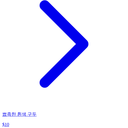
뾰족한 흰색 구두
$
10