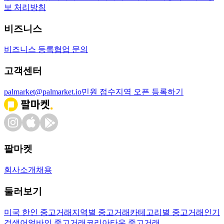
보 처리방침
비즈니스
비즈니스 등록
협업 문의
고객센터
palmarket@palmarket.io
민원 접수
지역 오픈 등록하기
팔마켓
회사소개
채용
둘러보기
미국 한인 중고거래
지역별 중고거래
카테고리별 중고거래
인기
검색어
얼바인 중고거래
코리아타운 중고거래