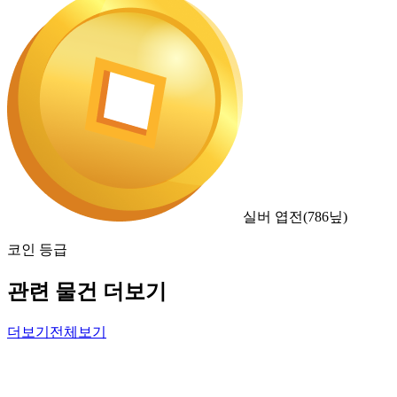
실버 엽전
(
786
닢)
코인 등급
관련 물건 더보기
더보기
전체보기