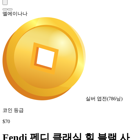
엘에이나나
실버 엽전
(
786
닢)
코인 등급
$
70
Fendi 펜디 클래식 힐 블랙 사