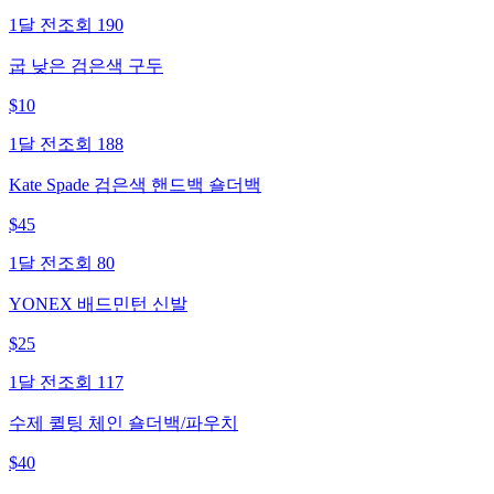
1달 전
조회
190
굽 낮은 검은색 구두
$
10
1달 전
조회
188
Kate Spade 검은색 핸드백 숄더백
$
45
1달 전
조회
80
YONEX 배드민턴 신발
$
25
1달 전
조회
117
수제 퀼팅 체인 숄더백/파우치
$
40