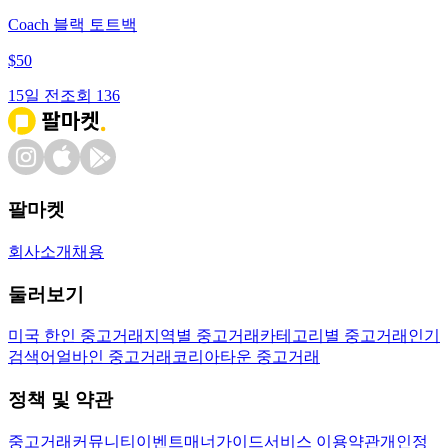
Coach 블랙 토트백
$
50
15일 전
조회
136
팔마켓
회사소개
채용
둘러보기
미국 한인 중고거래
지역별 중고거래
카테고리별 중고거래
인기
검색어
얼바인 중고거래
코리아타운 중고거래
정책 및 약관
중고거래
커뮤니티
이벤트
매너가이드
서비스 이용약관
개인정