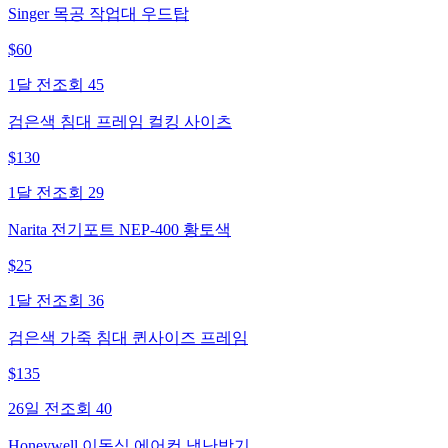
Singer 목공 작업대 우드탑
$
60
1달 전
조회
45
검은색 침대 프레임 컬킹 사이츠
$
130
1달 전
조회
29
Narita 전기포트 NEP-400 황토색
$
25
1달 전
조회
36
검은색 가죽 침대 퀸사이즈 프레임
$
135
26일 전
조회
40
Honeywell 이동식 에어컨 냉난방기