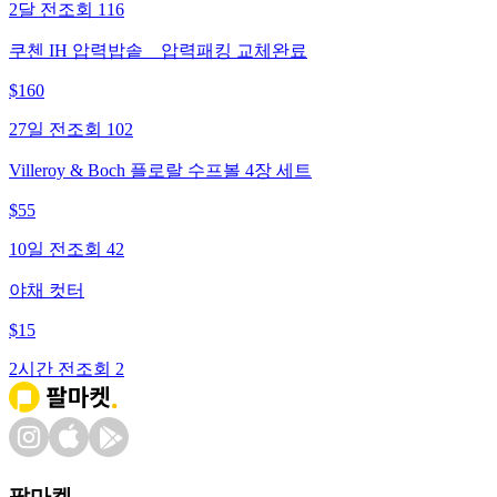
2달 전
조회
116
쿠첸 IH 압력밥솥 _ 압력패킹 교체완료
$
160
27일 전
조회
102
Villeroy & Boch 플로랄 수프볼 4장 세트
$
55
10일 전
조회
42
야채 컷터
$
15
2시간 전
조회
2
팔마켓