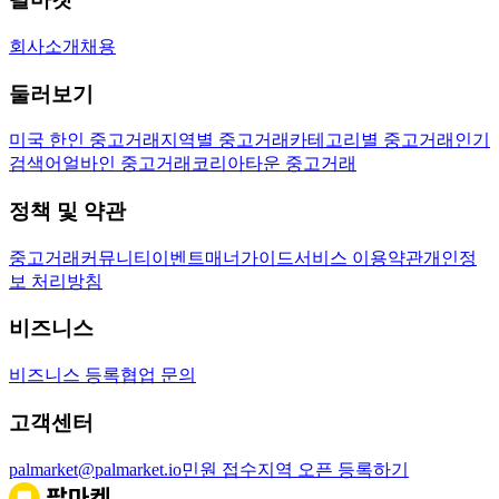
회사소개
채용
둘러보기
미국 한인 중고거래
지역별 중고거래
카테고리별 중고거래
인기
검색어
얼바인 중고거래
코리아타운 중고거래
정책 및 약관
중고거래
커뮤니티
이벤트
매너가이드
서비스 이용약관
개인정
보 처리방침
비즈니스
비즈니스 등록
협업 문의
고객센터
palmarket@palmarket.io
민원 접수
지역 오픈 등록하기