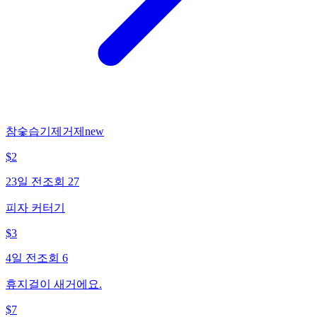
참숯습기제거제new
$
2
23일 전
조회
27
피자 커터기
$
3
4일 전
조회
6
휴지걸이 새거에요.
$
7