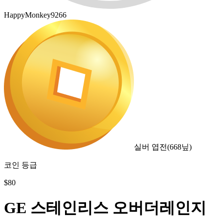
HappyMonkey9266
실버 엽전
(
668
닢)
코인 등급
$
80
GE 스테인리스 오버더레인지