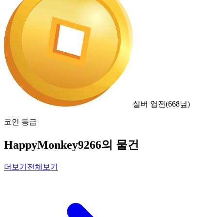
실버 엽전
(
668
닢)
코인 등급
HappyMonkey9266의 물건
더보기
전체보기