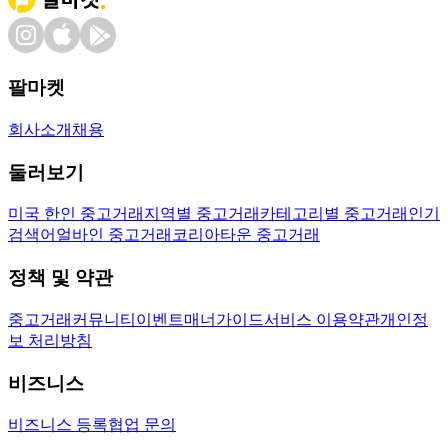
팔마켓
회사소개
채용
둘러보기
미국 한인 중고거래
지역별 중고거래
카테고리별 중고거래
인기
검색어
얼바인 중고거래
코리아타운 중고거래
정책 및 약관
중고거래
커뮤니티
이벤트
매너가이드
서비스 이용약관
개인정
보 처리방침
비즈니스
비즈니스 등록
협업 문의