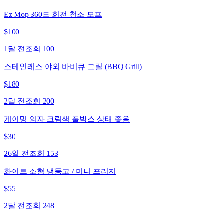
Ez Mop 360도 회전 청소 모프
$
100
1달 전
조회
100
스테인레스 야외 바비큐 그릴 (BBQ Grill)
$
180
2달 전
조회
200
게이밍 의자 크림색 풀박스 상태 좋음
$
30
26일 전
조회
153
화이트 소형 냉동고 / 미니 프리저
$
55
2달 전
조회
248