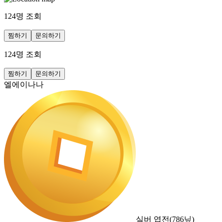
124
명 조회
찜하기
문의하기
124
명 조회
찜하기
문의하기
엘에이나나
실버 엽전
(
786
닢)