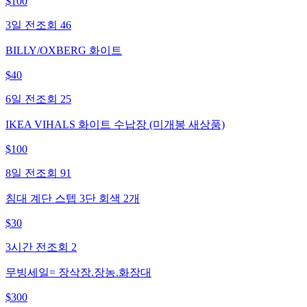
$
100
3일 전
조회
46
BILLY/OXBERG 화이트
$
40
6일 전
조회
25
IKEA VIHALS 화이트 수납장 (미개봉 새상품)
$
100
8일 전
조회
91
침대 계단 스텝 3단 회색 2개
$
30
3시간 전
조회
2
무빙세일= 장삭장.장농.화장대
$
300