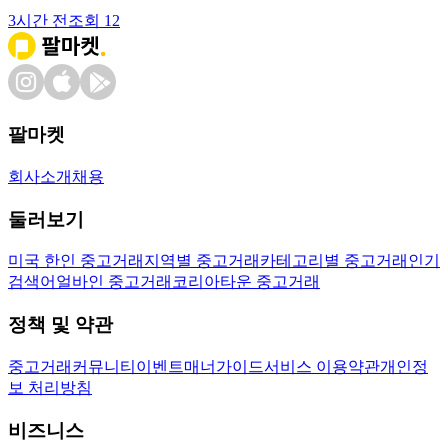
3시간 전
조회
12
팔마켓
회사소개
채용
둘러보기
미국 한인 중고거래
지역별 중고거래
카테고리별 중고거래
인기
검색어
얼바인 중고거래
코리아타운 중고거래
정책 및 약관
중고거래
커뮤니티
이벤트
매너가이드
서비스 이용약관
개인정
보 처리방침
비즈니스