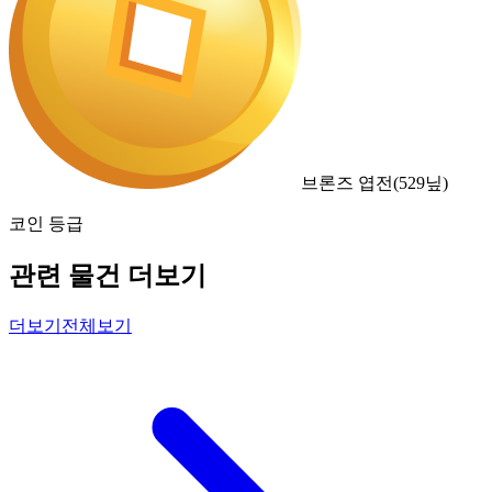
브론즈 엽전
(
529
닢)
코인 등급
관련 물건 더보기
더보기
전체보기