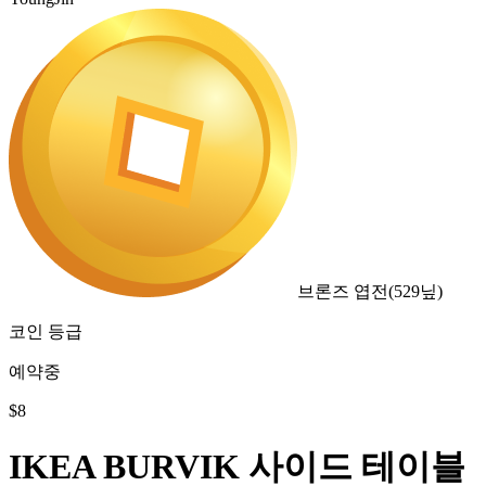
브론즈 엽전
(
529
닢)
코인 등급
예약중
$
8
IKEA BURVIK 사이드 테이블