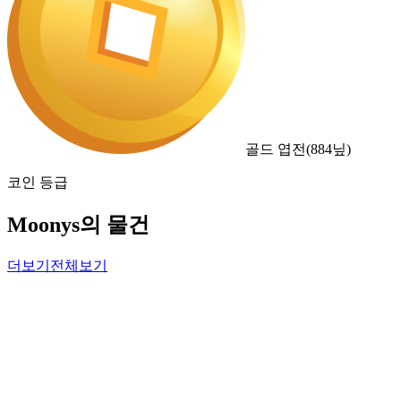
골드 엽전
(
884
닢)
코인 등급
Moonys의 물건
더보기
전체보기