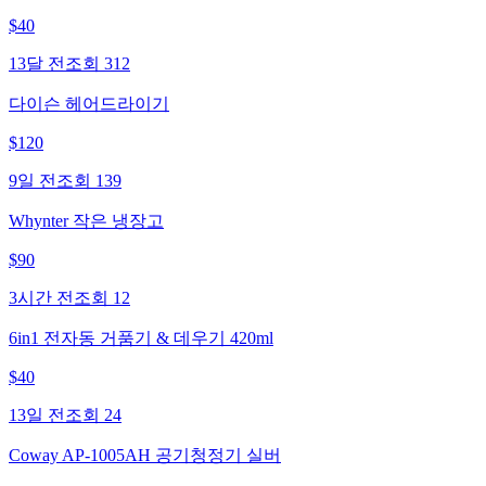
$
40
13달 전
조회
312
다이슨 헤어드라이기
$
120
9일 전
조회
139
Whynter 작은 냉장고
$
90
3시간 전
조회
12
6in1 전자동 거품기 & 데우기 420ml
$
40
13일 전
조회
24
Coway AP-1005AH 공기청정기 실버