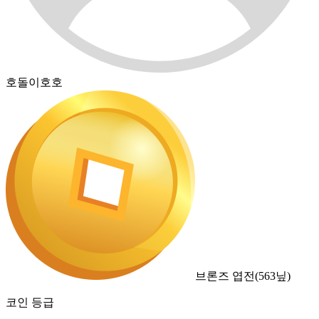
호돌이호호
브론즈 엽전
(
563
닢)
코인 등급