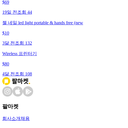
$
69
19일 전
조회
44
젤 네일 led light portable & hands free (new
$
10
3달 전
조회
132
Wireless 프린터기
$
80
4달 전
조회
108
팔마켓
회사소개
채용