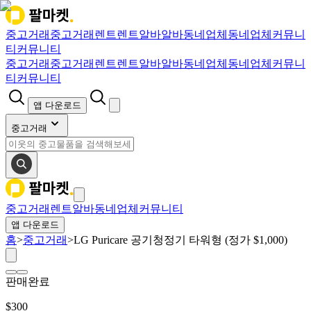
중고거래
중고거래
렌트
렌트
알바
알바
동네업체
동네업체
커뮤니
티
커뮤니티
중고거래
중고거래
렌트
렌트
알바
알바
동네업체
동네업체
커뮤니
티
커뮤니티
앱 다운로드
중고거래
중고거래
렌트
알바
동네업체
커뮤니티
앱 다운로드
홈
>
중고거래
>
LG Puricare 공기청정기 타워형 (정가 $1,000)
판매완료
$
300