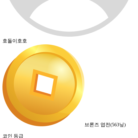
호돌이호호
브론즈 엽전
(
563
닢)
코인 등급