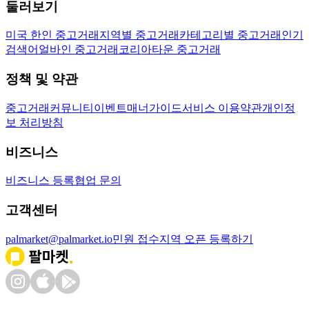
둘러보기
미국 한인 중고거래
지역별 중고거래
카테고리별 중고거래
인기
검색어
얼바인 중고거래
코리아타운 중고거래
정책 및 약관
중고거래
커뮤니티
이벤트
매너가이드
서비스 이용약관
개인정
보 처리방침
비즈니스
비즈니스 등록
협업 문의
고객센터
palmarket@palmarket.io
민원 접수
지역 오픈 등록하기