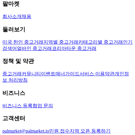
팔마켓
회사소개
채용
둘러보기
미국 한인 중고거래
지역별 중고거래
카테고리별 중고거래
인기
검색어
얼바인 중고거래
코리아타운 중고거래
정책 및 약관
중고거래
커뮤니티
이벤트
매너가이드
서비스 이용약관
개인정
보 처리방침
비즈니스
비즈니스 등록
협업 문의
고객센터
palmarket@palmarket.io
민원 접수
지역 오픈 등록하기