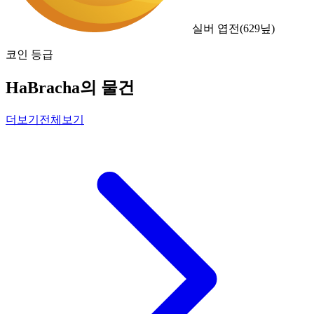
실버 엽전
(
629
닢)
코인 등급
HaBracha의 물건
더보기
전체보기