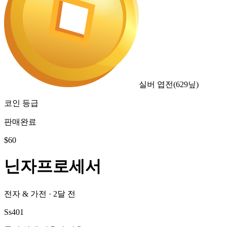
실버 엽전
(
629
닢)
코인 등급
판매완료
$
60
닌자프로세서
전자 & 가전
·
2달 전
Ss401