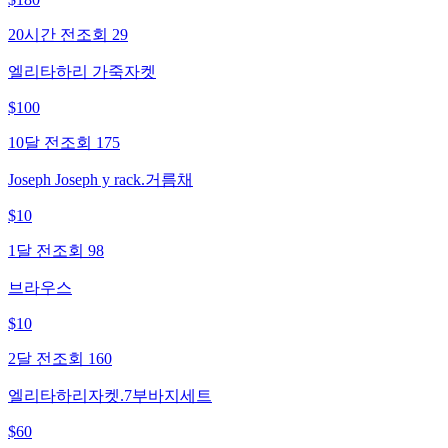
20시간 전
조회
29
엘리타하리 가죽자켓
$
100
10달 전
조회
175
Joseph Joseph y rack.거름채
$
10
1달 전
조회
98
브라우스
$
10
2달 전
조회
160
엘리타하리자켓.7부바지세트
$
60