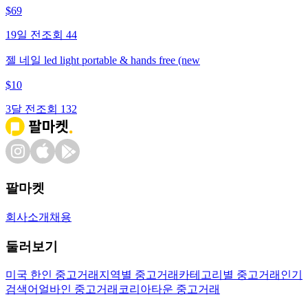
$
69
19일 전
조회
44
젤 네일 led light portable & hands free (new
$
10
3달 전
조회
132
팔마켓
회사소개
채용
둘러보기
미국 한인 중고거래
지역별 중고거래
카테고리별 중고거래
인기
검색어
얼바인 중고거래
코리아타운 중고거래