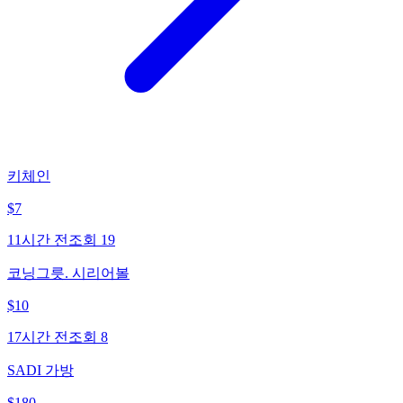
키체인
$
7
11시간 전
조회
19
코닝그릇. 시리어볼
$
10
17시간 전
조회
8
SADI 가방
$
180