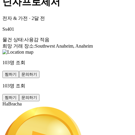
닌자프로세서
전자 & 가전
·
2달 전
Ss401
물건 상태
:
사용감 적음
희망 거래 장소
:
Southwest Anaheim, Anaheim
103
명 조회
찜하기
문의하기
103
명 조회
찜하기
문의하기
HaBracha