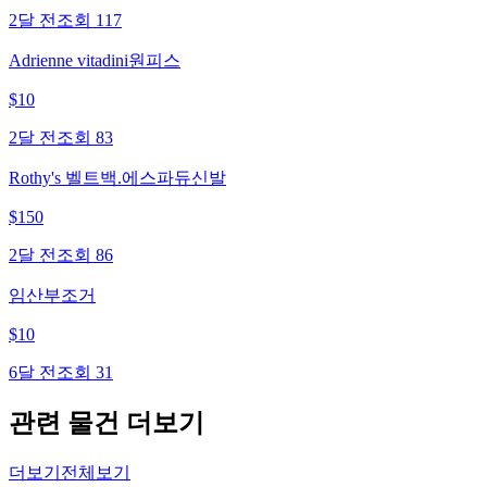
2달 전
조회
117
Adrienne vitadini원피스
$
10
2달 전
조회
83
Rothy's 벨트백.에스파듀신발
$
150
2달 전
조회
86
임산부조거
$
10
6달 전
조회
31
관련 물건 더보기
더보기
전체보기