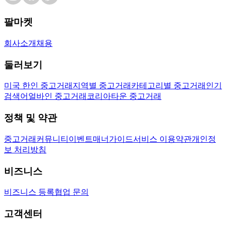
팔마켓
회사소개
채용
둘러보기
미국 한인 중고거래
지역별 중고거래
카테고리별 중고거래
인기
검색어
얼바인 중고거래
코리아타운 중고거래
정책 및 약관
중고거래
커뮤니티
이벤트
매너가이드
서비스 이용약관
개인정
보 처리방침
비즈니스
비즈니스 등록
협업 문의
고객센터