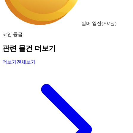
실버 엽전
(
707
닢)
코인 등급
관련 물건 더보기
더보기
전체보기