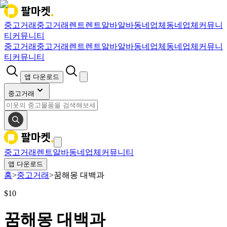
중고거래
중고거래
렌트
렌트
알바
알바
동네업체
동네업체
커뮤니
티
커뮤니티
중고거래
중고거래
렌트
렌트
알바
알바
동네업체
동네업체
커뮤니
티
커뮤니티
앱 다운로드
중고거래
중고거래
렌트
알바
동네업체
커뮤니티
앱 다운로드
홈
>
중고거래
>
꿈해몽 대백과
$
10
꿈해몽 대백과