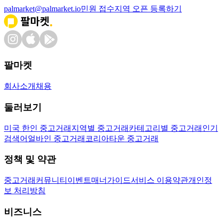
palmarket@palmarket.io
민원 접수
지역 오픈 등록하기
팔마켓
회사소개
채용
둘러보기
미국 한인 중고거래
지역별 중고거래
카테고리별 중고거래
인기
검색어
얼바인 중고거래
코리아타운 중고거래
정책 및 약관
중고거래
커뮤니티
이벤트
매너가이드
서비스 이용약관
개인정
보 처리방침
비즈니스