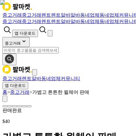
중고거래
중고거래
렌트
렌트
알바
알바
동네업체
동네업체
커뮤니
중고거래
중고거래
렌트
렌트
알바
알바
동네업체
동네업체
커뮤니
앱 다운로드
중고거래
중고거래
렌트
알바
동네업체
커뮤니티
앱 다운로드
홈
>
중고거래
>
가볍고 튼튼한 윌체어 판매
판매완료
$
40