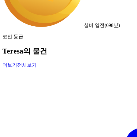
실버 엽전
(
698
닢)
코인 등급
Teresa의 물건
더보기
전체보기