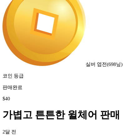
실버 엽전
(
698
닢)
코인 등급
판매완료
$
40
가볍고 튼튼한 윌체어 판매
2달 전