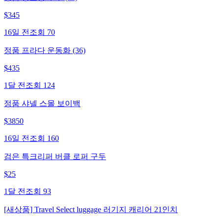
$
345
16일 전
조회
70
정품 프라다 운동화 (36)
$
435
1달 전
조회
124
정품 샤넬 스몰 보이백
$
3850
16일 전
조회
160
검은 특크리퍼 버클 로퍼 구두
$
25
1달 전
조회
93
[새상품] Travel Select luggage 러기지 캐리어 21인치