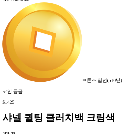
브론즈 엽전
(
510
닢)
코인 등급
$
1425
샤넬 퀼팅 클러치백 크림색
2달 전