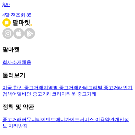
$
20
4달 전
조회
85
팔마켓
회사소개
채용
둘러보기
미국 한인 중고거래
지역별 중고거래
카테고리별 중고거래
인기
검색어
얼바인 중고거래
코리아타운 중고거래
정책 및 약관
중고거래
커뮤니티
이벤트
매너가이드
서비스 이용약관
개인정
보 처리방침