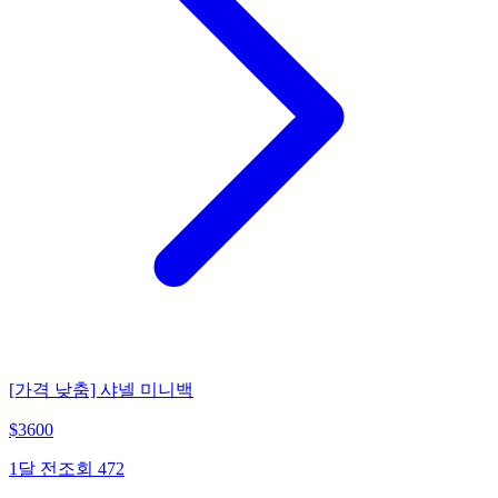
[가격 낮춤] 샤넬 미니백
$
3600
1달 전
조회
472