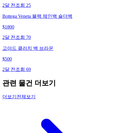
2달 전
조회
25
Bottega Veneta 블랙 체인백 숄더백
$
1800
2달 전
조회
70
고야드 클러치 백 브라운
$
500
2달 전
조회
69
관련 물건 더보기
더보기
전체보기