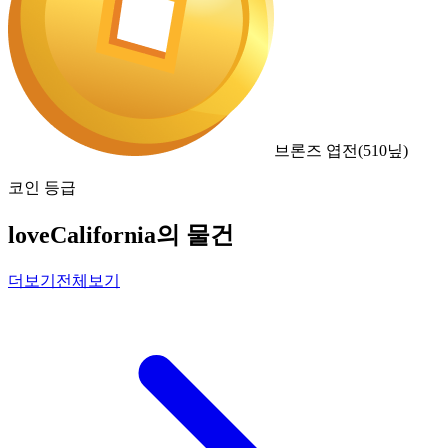
브론즈 엽전
(
510
닢)
코인 등급
loveCalifornia의 물건
더보기
전체보기