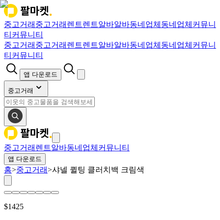
중고거래
중고거래
렌트
렌트
알바
알바
동네업체
동네업체
커뮤니
티
커뮤니티
중고거래
중고거래
렌트
렌트
알바
알바
동네업체
동네업체
커뮤니
티
커뮤니티
앱 다운로드
중고거래
중고거래
렌트
알바
동네업체
커뮤니티
앱 다운로드
홈
>
중고거래
>
샤넬 퀼팅 클러치백 크림색
$
1425