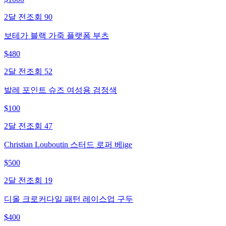
2달 전
조회
90
보테가 블랙 가죽 플랫폼 부츠
$
480
2달 전
조회
52
발레 포인트 슈즈 여성용 검정색
$
100
2달 전
조회
47
Christian Louboutin 스터드 로퍼 베ige
$
500
2달 전
조회
19
디올 크로커다일 패턴 레이스업 구두
$
400