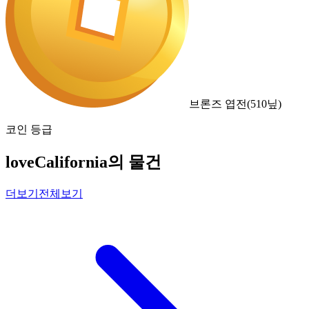
브론즈 엽전
(
510
닢)
코인 등급
loveCalifornia의 물건
더보기
전체보기