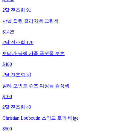
2달 전
조회
91
샤넬 퀼팅 클러치백 크림색
$
1425
2달 전
조회
170
보테가 블랙 가죽 플랫폼 부츠
$
480
2달 전
조회
53
발레 포인트 슈즈 여성용 검정색
$
100
2달 전
조회
49
Christian Louboutin 스터드 로퍼 베ige
$
500