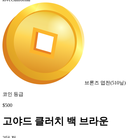
브론즈 엽전
(
510
닢)
코인 등급
$
500
고야드 클러치 백 브라운
2달 전