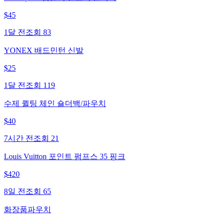
$
45
1달 전
조회
83
YONEX 배드민턴 신발
$
25
1달 전
조회
119
수제 퀼팅 체인 숄더백/파우치
$
40
7시간 전
조회
21
Louis Vuitton 포인트 펌프스 35 핑크
$
420
8일 전
조회
65
화장품파우치