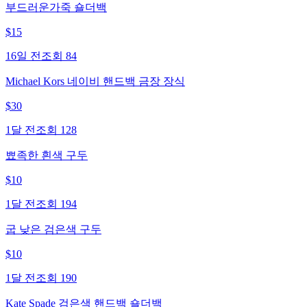
부드러운가죽 숄더백
$
15
16일 전
조회
84
Michael Kors 네이비 핸드백 금장 장식
$
30
1달 전
조회
128
뾰족한 흰색 구두
$
10
1달 전
조회
194
굽 낮은 검은색 구두
$
10
1달 전
조회
190
Kate Spade 검은색 핸드백 숄더백