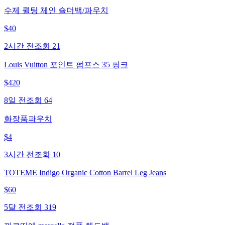
수제 퀼팅 체인 숄더백/파우치
$
40
2시간 전
조회
21
Louis Vuitton 포인트 펌프스 35 핑크
$
420
8일 전
조회
64
화장품파우치
$
4
3시간 전
조회
10
TOTEME Indigo Organic Cotton Barrel Leg Jeans
$
60
5달 전
조회
319