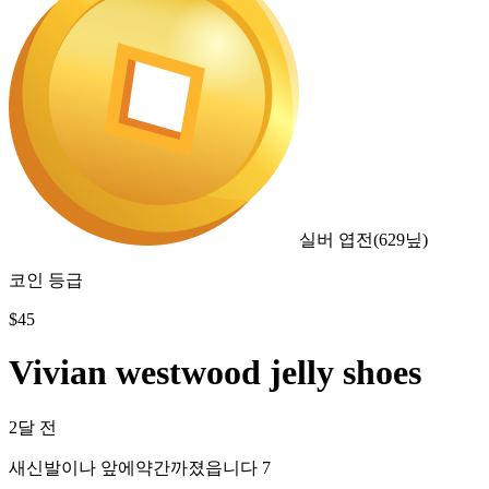
실버 엽전
(
629
닢)
코인 등급
$
45
Vivian westwood jelly shoes
2달 전
새신발이나 앞에약간까졌읍니다 7