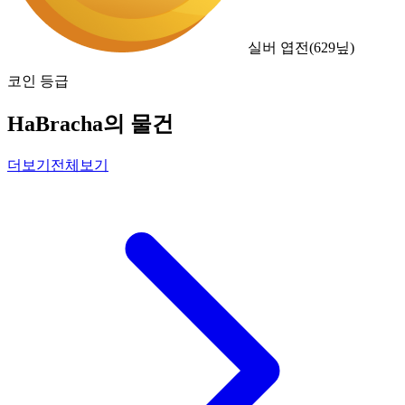
실버 엽전
(
629
닢)
코인 등급
HaBracha의 물건
더보기
전체보기