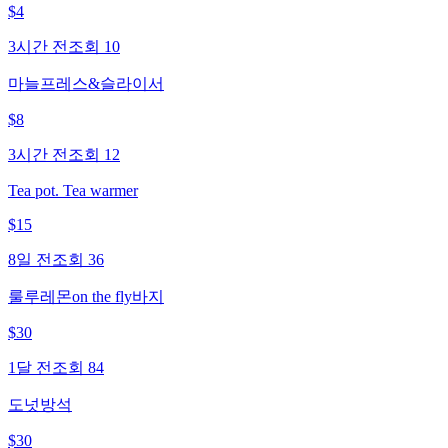
$
4
3시간 전
조회
10
마늘프레스&슬라이서
$
8
3시간 전
조회
12
Tea pot. Tea warmer
$
15
8일 전
조회
36
룰루레몬on the fly바지
$
30
1달 전
조회
84
도넛방석
$
30