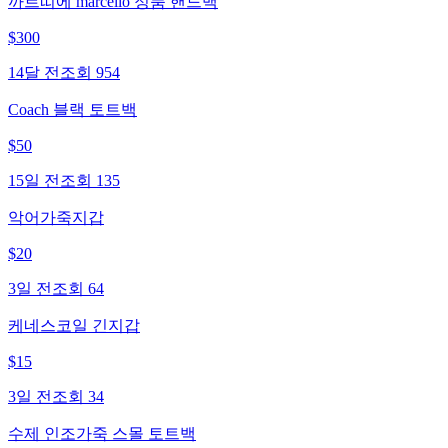
까르띠에 marcello 정품 핸드백
$
300
14달 전
조회
954
Coach 블랙 토트백
$
50
15일 전
조회
135
악어가죽지갑
$
20
3일 전
조회
64
케네스코일 긴지갑
$
15
3일 전
조회
34
수제 인조가죽 스몰 토트백