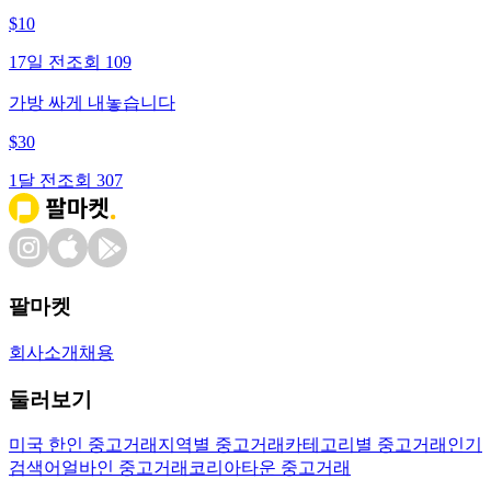
$
10
17일 전
조회
109
가방 싸게 내놓습니다
$
30
1달 전
조회
307
팔마켓
회사소개
채용
둘러보기
미국 한인 중고거래
지역별 중고거래
카테고리별 중고거래
인기
검색어
얼바인 중고거래
코리아타운 중고거래