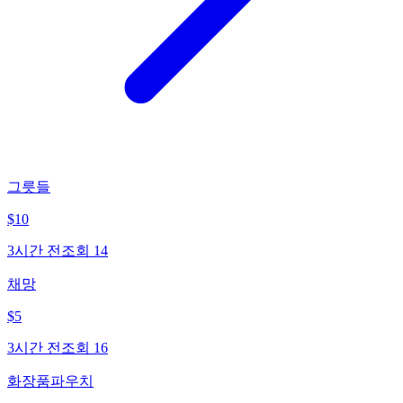
그릇들
$
10
3시간 전
조회
14
채망
$
5
3시간 전
조회
16
화장품파우치