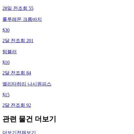
28일 전
조회
55
룰루레몬 크롭바지
$
30
2달 전
조회
201
텀블러
$
10
2달 전
조회
84
엘리타하리 나시원피스
$
15
2달 전
조회
92
관련 물건 더보기
더보기
전체보기