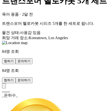
트랜스포머 헬로카봇 5개 세트
육아 용품
·
2달 전
트랜스포머 헬로카봇 시리즈 5개를 한 세트로 팝니다.
물건 상태
:
사용감 있음
희망 거래 장소
:
Koreatown, Los Angeles
84
명 조회
찜하기
문의하기
84
명 조회
찜하기
문의하기
_은하수_