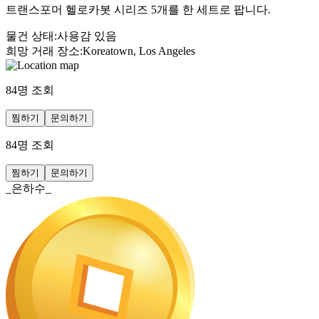
트랜스포머 헬로카봇 시리즈 5개를 한 세트로 팝니다.
물건 상태
:
사용감 있음
희망 거래 장소
:
Koreatown, Los Angeles
84
명 조회
찜하기
문의하기
84
명 조회
찜하기
문의하기
_은하수_