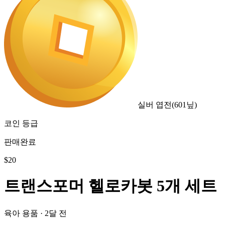
실버 엽전
(
601
닢)
코인 등급
판매완료
$
20
트랜스포머 헬로카봇 5개 세트
육아 용품
·
2달 전