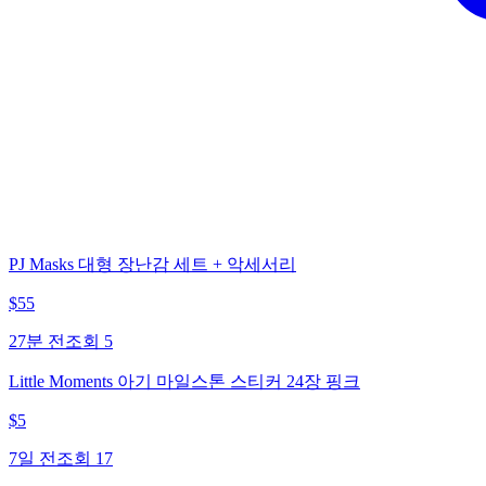
PJ Masks 대형 장난감 세트 + 악세서리
$
55
27분 전
조회
5
Little Moments 아기 마일스톤 스티커 24장 핑크
$
5
7일 전
조회
17