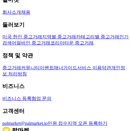
회사소개
채용
둘러보기
미국 한인 중고거래
지역별 중고거래
카테고리별 중고거래
인기
검색어
얼바인 중고거래
코리아타운 중고거래
정책 및 약관
중고거래
커뮤니티
이벤트
매너가이드
서비스 이용약관
개인정
보 처리방침
비즈니스
비즈니스 등록
협업 문의
고객센터
palmarket@palmarket.io
민원 접수
지역 오픈 등록하기