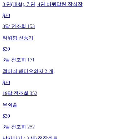
3 단(대형), 7 단, 4단 바퀴달린 장식장
$
30
3달 전
조회
153
타워형 선풍기
$
30
3달 전
조회
171
접이식 패티오의자 2 개
$
30
19달 전
조회
352
무쇠솥
$
30
3달 전
조회
252
남자아기 ( 3 세) 정장셋트