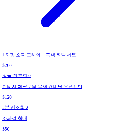
L자형 소파 그레이 + 흑색 좌탁 세트
$
200
방금 전
조회
0
빈티지 체크무늬 목재 캐비닛 오픈선반
$
120
2분 전
조회
2
소파겸 침대
$
50