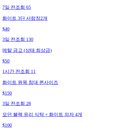
7일 전
조회
65
화이트 3단 서랍장2개
$
40
3일 전
조회
130
메탈 금고 (상태 최상급)
$
50
1시간 전
조회
11
화이트 원목 침대 퀸사이즈
$
150
3일 전
조회
28
모던 블랙 유리 식탁 + 화이트 의자 4개
$
100