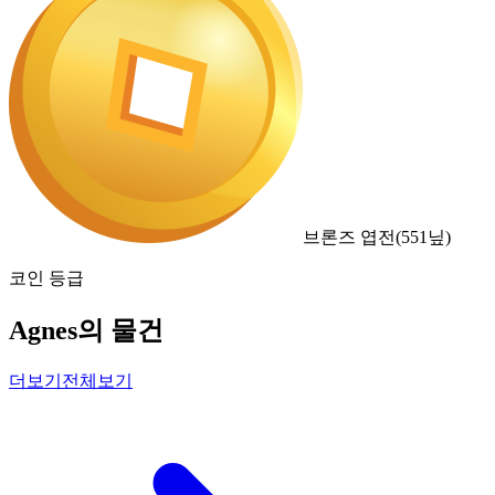
브론즈 엽전
(
551
닢)
코인 등급
Agnes의 물건
더보기
전체보기