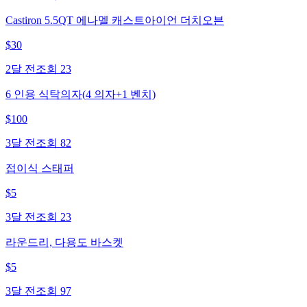
Castiron 5.5QT 에나멜 캐스트아이언 더치오븐
$
30
2달 전
조회
23
6 인용 식탁의자(4 의자+1 벤치)
$
100
3달 전
조회
82
접이식 스태퍼
$
5
3달 전
조회
23
라운드리, 다용도 바스켓
$
5
3달 전
조회
97