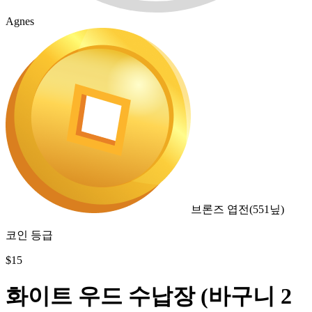
Agnes
브론즈 엽전
(
551
닢)
코인 등급
$
15
화이트 우드 수납장 (바구니 2