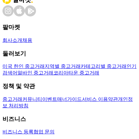
팔마켓
회사소개
채용
둘러보기
미국 한인 중고거래
지역별 중고거래
카테고리별 중고거래
인기
검색어
얼바인 중고거래
코리아타운 중고거래
정책 및 약관
중고거래
커뮤니티
이벤트
매너가이드
서비스 이용약관
개인정
보 처리방침
비즈니스
비즈니스 등록
협업 문의