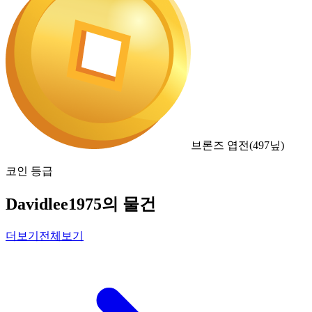
브론즈 엽전
(
497
닢)
코인 등급
Davidlee1975의 물건
더보기
전체보기