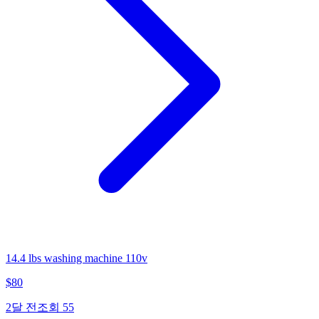
14.4 lbs washing machine 110v
$
80
2달 전
조회
55