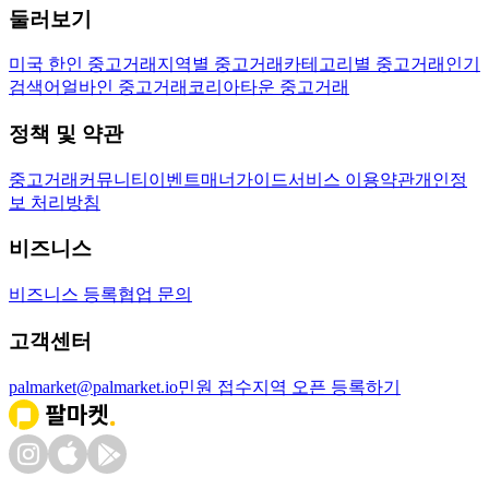
둘러보기
미국 한인 중고거래
지역별 중고거래
카테고리별 중고거래
인기
검색어
얼바인 중고거래
코리아타운 중고거래
정책 및 약관
중고거래
커뮤니티
이벤트
매너가이드
서비스 이용약관
개인정
보 처리방침
비즈니스
비즈니스 등록
협업 문의
고객센터
palmarket@palmarket.io
민원 접수
지역 오픈 등록하기