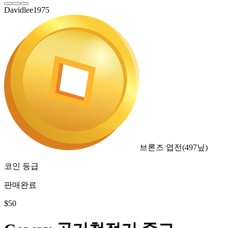
Davidlee1975
브론즈 엽전
(
497
닢)
코인 등급
판매완료
$
50