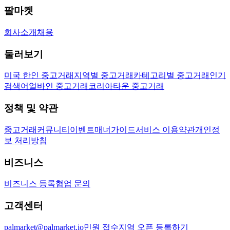
팔마켓
회사소개
채용
둘러보기
미국 한인 중고거래
지역별 중고거래
카테고리별 중고거래
인기
검색어
얼바인 중고거래
코리아타운 중고거래
정책 및 약관
중고거래
커뮤니티
이벤트
매너가이드
서비스 이용약관
개인정
보 처리방침
비즈니스
비즈니스 등록
협업 문의
고객센터
palmarket@palmarket.io
민원 접수
지역 오픈 등록하기