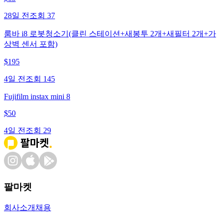
28일 전
조회
37
룸바 i8 로봇청소기(클린 스테이션+새봉투 2개+새필터 2개+가
상벽 센서 포함)
$
195
4일 전
조회
145
Fujifilm instax mini 8
$
50
4일 전
조회
29
팔마켓
회사소개
채용