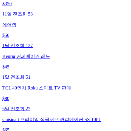
$
350
11일 전
조회
53
에어랩
$
50
1달 전
조회
127
Keurig 커피메이커 레드
$
45
1달 전
조회
51
TCL 40인치 Roku 스마트 TV 판매
$
80
6일 전
조회
22
Cuisinart 프리미엄 싱글서브 커피메이커 SS-10P1
$
65