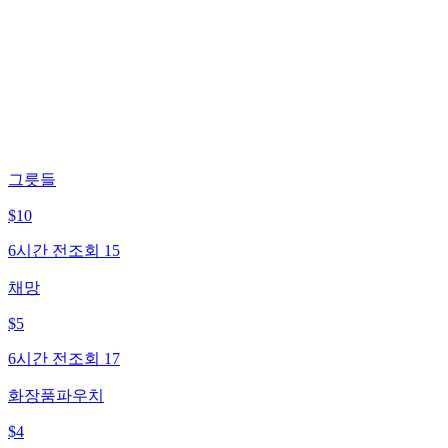
그릇들
$
10
6시간 전
조회
15
채망
$
5
6시간 전
조회
17
화장품파우치
$
4