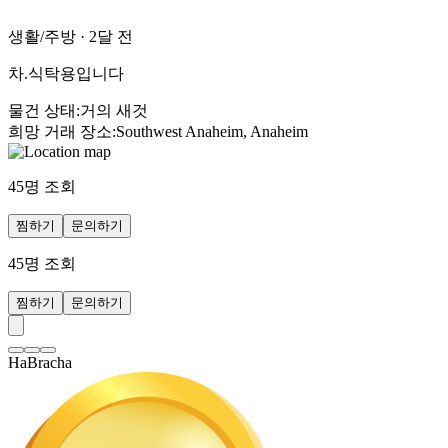
생활/주방
·
2달 전
차.식탁용입니다
물건 상태
:
거의 새것
희망 거래 장소
:
Southwest Anaheim, Anaheim
45
명 조회
찜하기
문의하기
45
명 조회
찜하기
문의하기
HaBracha