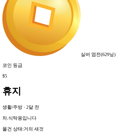
실버 엽전
(
629
닢)
코인 등급
$
5
휴지
생활/주방
·
2달 전
차.식탁용입니다
물건 상태
:
거의 새것