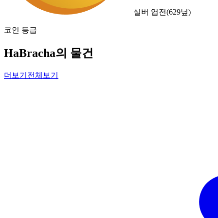
실버 엽전
(
629
닢)
코인 등급
HaBracha의 물건
더보기
전체보기