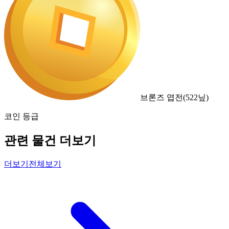
브론즈 엽전
(
522
닢)
코인 등급
관련 물건 더보기
더보기
전체보기