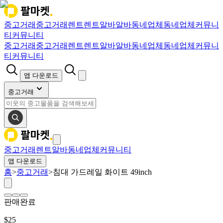
중고거래
중고거래
렌트
렌트
알바
알바
동네업체
동네업체
커뮤니
티
커뮤니티
중고거래
중고거래
렌트
렌트
알바
알바
동네업체
동네업체
커뮤니
티
커뮤니티
앱 다운로드
중고거래
중고거래
렌트
알바
동네업체
커뮤니티
앱 다운로드
홈
>
중고거래
>
침대 가드레일 화이트 49inch
판매완료
$
25