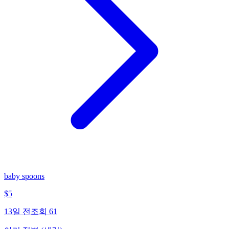
baby spoons
$
5
13일 전
조회
61