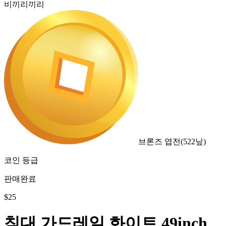
비끼리끼리
브론즈 엽전
(
522
닢)
코인 등급
판매완료
$
25
침대 가드레일 화이트 49inch