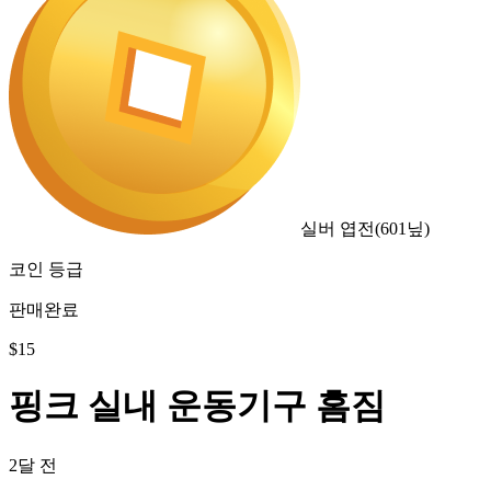
실버 엽전
(
601
닢)
코인 등급
판매완료
$
15
핑크 실내 운동기구 홈짐
2달 전