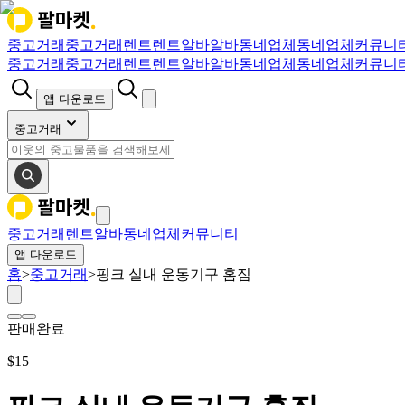
중고거래
중고거래
렌트
렌트
알바
알바
동네업체
동네업체
커뮤니
중고거래
중고거래
렌트
렌트
알바
알바
동네업체
동네업체
커뮤니
앱 다운로드
중고거래
중고거래
렌트
알바
동네업체
커뮤니티
앱 다운로드
홈
>
중고거래
>
핑크 실내 운동기구 홈짐
판매완료
$
15