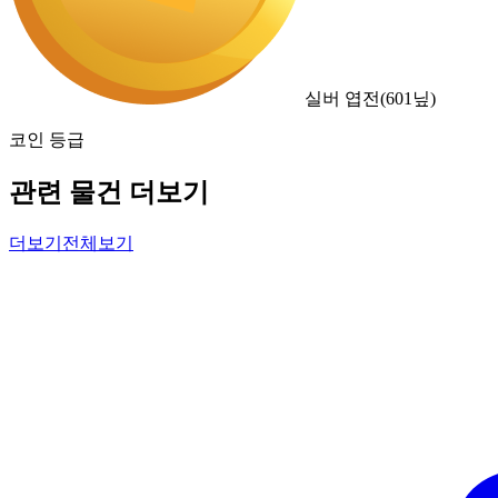
실버 엽전
(
601
닢)
코인 등급
관련 물건 더보기
더보기
전체보기