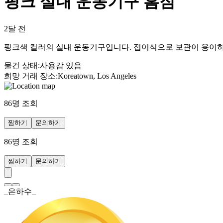
핑크 실내 운동기구 홈짐
2달 전
핑크색 컬러의 실내 운동기구입니다. 접이식으로 보관이 용이하고
물건 상태
:
사용감 있음
희망 거래 장소
:
Koreatown, Los Angeles
86
명 조회
찜하기
문의하기
86
명 조회
찜하기
문의하기
_은하수_