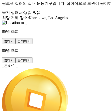
핑크색 컬러의 실내 운동기구입니다. 접이식으로 보관이 용이하고
물건 상태
:
사용감 있음
희망 거래 장소
:
Koreatown, Los Angeles
86
명 조회
찜하기
문의하기
86
명 조회
찜하기
문의하기
_은하수_