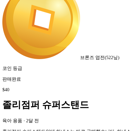
브론즈 엽전
(
522
닢)
코인 등급
판매완료
$
40
졸리점퍼 슈퍼스탠드
육아 용품
·
2달 전