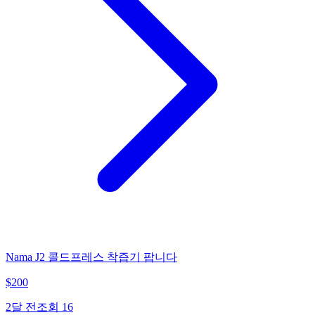
Nama J2 콜드프레스 착즙기 팝니다
$
200
2달 전
조회
16