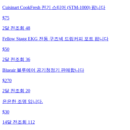
Cuisinart CookFresh 전기 스티머 (STM-1000) 팝니다
$
75
2달 전
조회
48
Fellow Stagg EKG 전동 구즈넥 드립커피 포트 팝니다
$
50
2달 전
조회
36
Blueair 블루에어 공기청정기 판매합니다
$
270
2달 전
조회
20
은은한 조명 입니다.
$
30
14달 전
조회
112