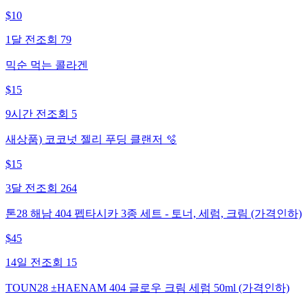
$
10
1달 전
조회
79
믹순 먹는 콜라겐
$
15
9시간 전
조회
5
새상품) 코코넛 젤리 푸딩 클랜저 🫧
$
15
3달 전
조회
264
톤28 해남 404 펩타시카 3종 세트 - 토너, 세럼, 크림 (가격인하)
$
45
14일 전
조회
15
TOUN28 ±HAENAM 404 글로우 크림 세럼 50ml (가격인하)