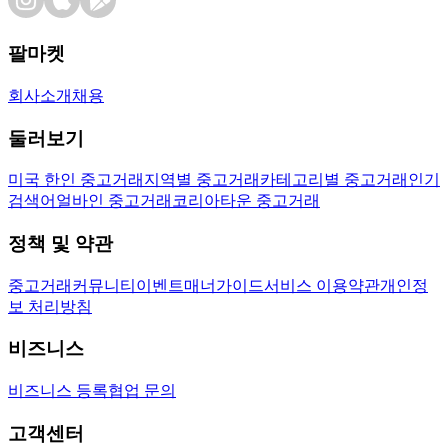
팔마켓
회사소개
채용
둘러보기
미국 한인 중고거래
지역별 중고거래
카테고리별 중고거래
인기
검색어
얼바인 중고거래
코리아타운 중고거래
정책 및 약관
중고거래
커뮤니티
이벤트
매너가이드
서비스 이용약관
개인정
보 처리방침
비즈니스
비즈니스 등록
협업 문의
고객센터