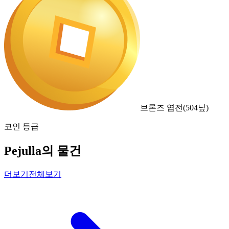
브론즈 엽전
(
504
닢)
코인 등급
Pejulla의 물건
더보기
전체보기