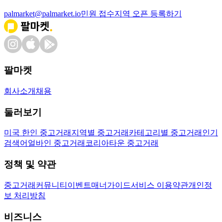
palmarket@palmarket.io
민원 접수
지역 오픈 등록하기
팔마켓
회사소개
채용
둘러보기
미국 한인 중고거래
지역별 중고거래
카테고리별 중고거래
인기
검색어
얼바인 중고거래
코리아타운 중고거래
정책 및 약관
중고거래
커뮤니티
이벤트
매너가이드
서비스 이용약관
개인정
보 처리방침
비즈니스