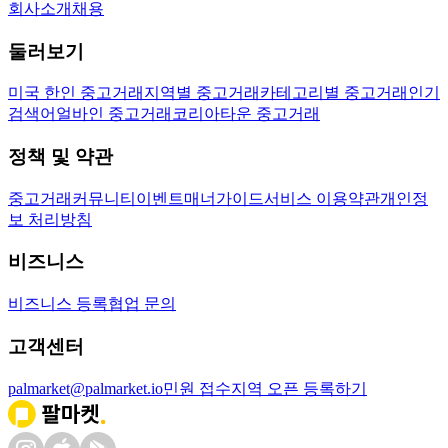
회사소개
채용
둘러보기
미국 한인 중고거래
지역별 중고거래
카테고리별 중고거래
인기
검색어
얼바인 중고거래
코리아타운 중고거래
정책 및 약관
중고거래
커뮤니티
이벤트
매너가이드
서비스 이용약관
개인정
보 처리방침
비즈니스
비즈니스 등록
협업 문의
고객센터
palmarket@palmarket.io
민원 접수
지역 오픈 등록하기