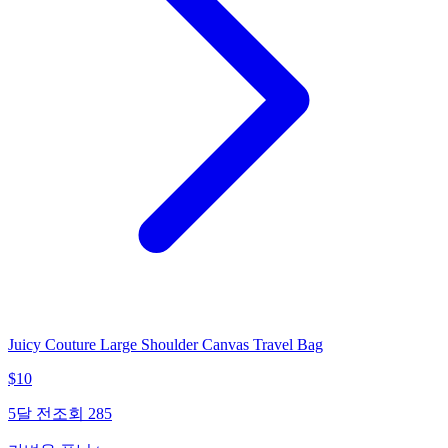
Juicy Couture Large Shoulder Canvas Travel Bag
$
10
5달 전
조회
285