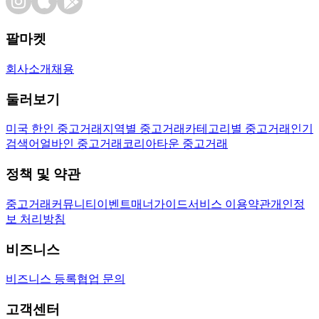
팔마켓
회사소개
채용
둘러보기
미국 한인 중고거래
지역별 중고거래
카테고리별 중고거래
인기
검색어
얼바인 중고거래
코리아타운 중고거래
정책 및 약관
중고거래
커뮤니티
이벤트
매너가이드
서비스 이용약관
개인정
보 처리방침
비즈니스
비즈니스 등록
협업 문의
고객센터