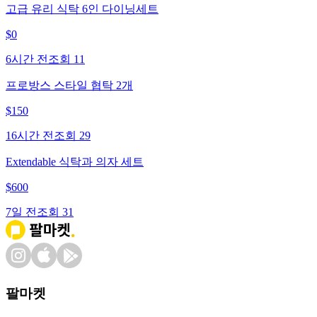
고급 유리 식탁 6인 다이닝세트
$
0
6시간 전
조회
11
프로방스 스타일 협탁 2개
$
150
16시간 전
조회
29
Extendable 식탁과 의자 세트
$
600
7일 전
조회
31
팔마켓