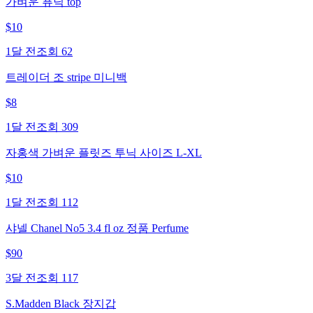
가벼운 퓨닉 top
$
10
1달 전
조회
62
트레이더 조 stripe 미니백
$
8
1달 전
조회
309
자홍색 가벼운 플릿즈 투닉 사이즈 L-XL
$
10
1달 전
조회
112
샤넬 Chanel No5 3.4 fl oz 정품 Perfume
$
90
3달 전
조회
117
S.Madden Black 장지갑