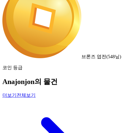
브론즈 엽전
(
548
닢)
코인 등급
Anajonjon의 물건
더보기
전체보기