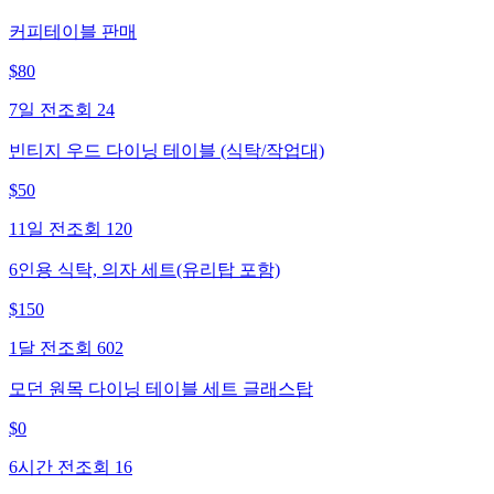
커피테이블 판매
$
80
7일 전
조회
24
빈티지 우드 다이닝 테이블 (식탁/작업대)
$
50
11일 전
조회
120
6인용 식탁, 의자 세트(유리탑 포함)
$
150
1달 전
조회
602
모던 원목 다이닝 테이블 세트 글래스탑
$
0
6시간 전
조회
16