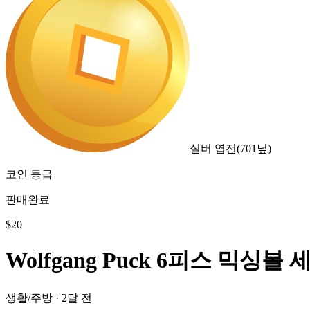
실버 엽전
(
701
닢)
코인 등급
판매완료
$
20
Wolfgang Puck 6피스 믹싱볼 
생활/주방
·
2달 전