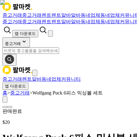
중고거래
중고거래
렌트
렌트
알바
알바
동네업체
동네업체
커뮤니
중고거래
중고거래
렌트
렌트
알바
알바
동네업체
동네업체
커뮤니
앱 다운로드
중고거래
중고거래
렌트
알바
동네업체
커뮤니티
앱 다운로드
홈
>
중고거래
>
Wolfgang Puck 6피스 믹싱볼 세트
판매완료
$
20