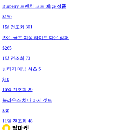
Burberry 트렌치 코트 베ige 정품
$
150
1달 전
조회
301
PXG 골프 여성 라이트 다운 점퍼
$
265
1달 전
조회
73
빈티지 데님 셔츠 S
$
10
16일 전
조회
29
블라우스 치마 바지 셋트
$
30
11일 전
조회
48