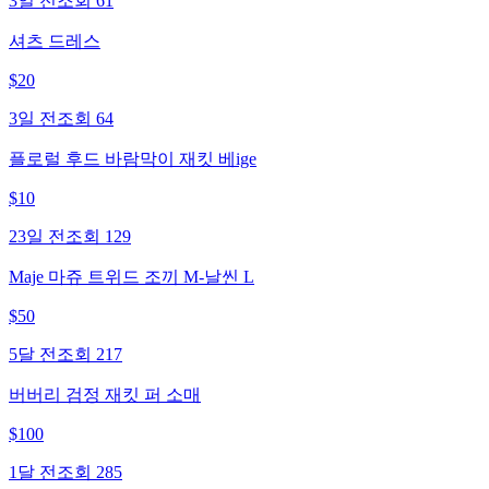
3일 전
조회
61
셔츠 드레스
$
20
3일 전
조회
64
플로럴 후드 바람막이 재킷 베ige
$
10
23일 전
조회
129
Maje 마쥬 트위드 조끼 M-날씬 L
$
50
5달 전
조회
217
버버리 검정 재킷 퍼 소매
$
100
1달 전
조회
285