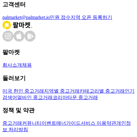
고객센터
palmarket@palmarket.io
민원 접수
지역 오픈 등록하기
팔마켓
회사소개
채용
둘러보기
미국 한인 중고거래
지역별 중고거래
카테고리별 중고거래
인기
검색어
얼바인 중고거래
코리아타운 중고거래
정책 및 약관
중고거래
커뮤니티
이벤트
매너가이드
서비스 이용약관
개인정
보 처리방침