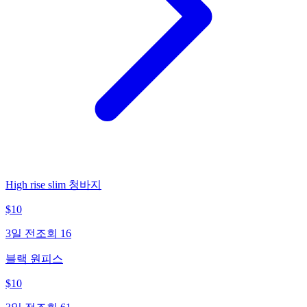
High rise slim 청바지
$
10
3일 전
조회
16
블랙 원피스
$
10