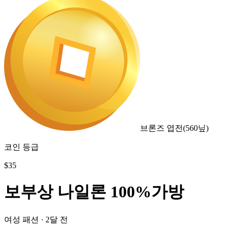
브론즈 엽전
(
560
닢)
코인 등급
$
35
보부상 나일론 100%가방
여성 패션
·
2달 전