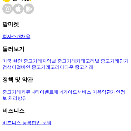
팔마켓
회사소개
채용
둘러보기
미국 한인 중고거래
지역별 중고거래
카테고리별 중고거래
인기
검색어
얼바인 중고거래
코리아타운 중고거래
정책 및 약관
중고거래
커뮤니티
이벤트
매너가이드
서비스 이용약관
개인정
보 처리방침
비즈니스
비즈니스 등록
협업 문의