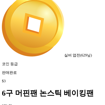
실버 엽전
(
629
닢)
코인 등급
판매완료
$
3
6구 머핀팬 논스틱 베이킹팬