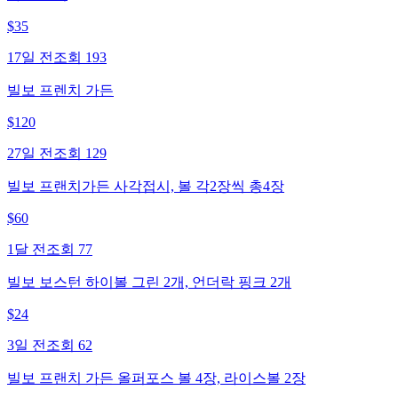
$
35
17일 전
조회
193
빌보 프렌치 가든
$
120
27일 전
조회
129
빌보 프랜치가든 사각접시, 볼 각2장씩 총4장
$
60
1달 전
조회
77
빌보 보스턴 하이볼 그린 2개, 언더락 핑크 2개
$
24
3일 전
조회
62
빌보 프랜치 가든 올퍼포스 볼 4장, 라이스볼 2장