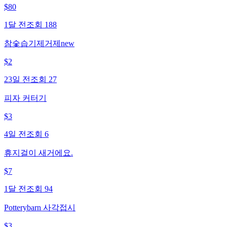
$
80
1달 전
조회
188
참숯습기제거제new
$
2
23일 전
조회
27
피자 커터기
$
3
4일 전
조회
6
휴지걸이 새거에요.
$
7
1달 전
조회
94
Potterybarn 사각접시
$
3