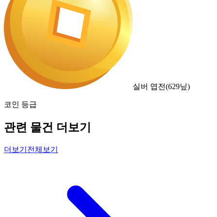
실버 엽전
(
629
닢)
코인 등급
관련 물건 더보기
더보기
전체보기