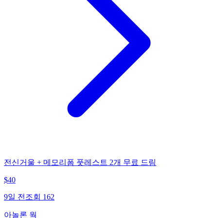
전신거울 + 메모리폼 풋레스트 2개 무료 드림
$
40
9일 전
조회
162
아놀론 웍