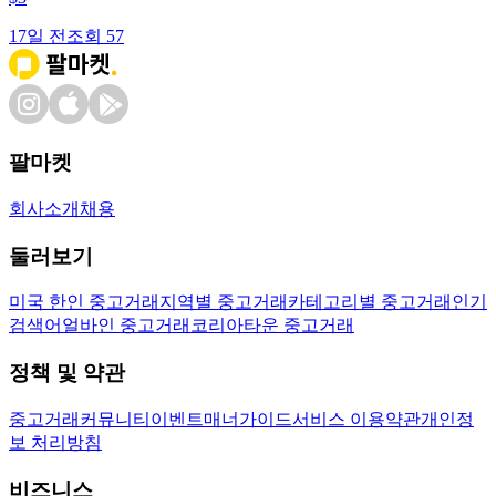
17일 전
조회
57
팔마켓
회사소개
채용
둘러보기
미국 한인 중고거래
지역별 중고거래
카테고리별 중고거래
인기
검색어
얼바인 중고거래
코리아타운 중고거래
정책 및 약관
중고거래
커뮤니티
이벤트
매너가이드
서비스 이용약관
개인정
보 처리방침
비즈니스