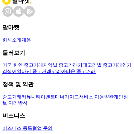
팔마켓
회사소개
채용
둘러보기
미국 한인 중고거래
지역별 중고거래
카테고리별 중고거래
인기
검색어
얼바인 중고거래
코리아타운 중고거래
정책 및 약관
중고거래
커뮤니티
이벤트
매너가이드
서비스 이용약관
개인정
보 처리방침
비즈니스
비즈니스 등록
협업 문의