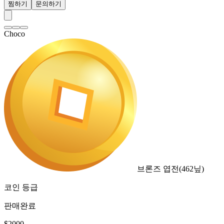
찜하기
문의하기
Choco
브론즈 엽전
(
462
닢)
코인 등급
판매완료
$
2000