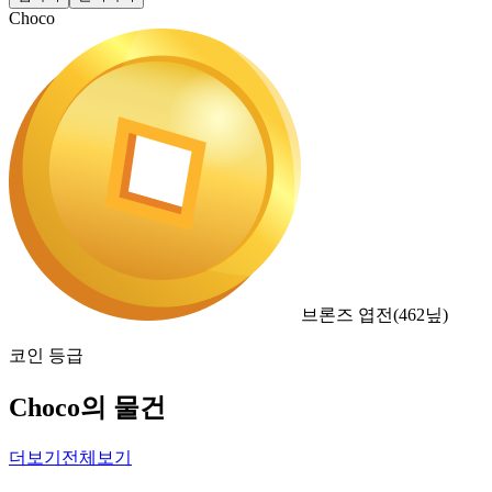
Choco
브론즈 엽전
(
462
닢)
코인 등급
Choco의 물건
더보기
전체보기