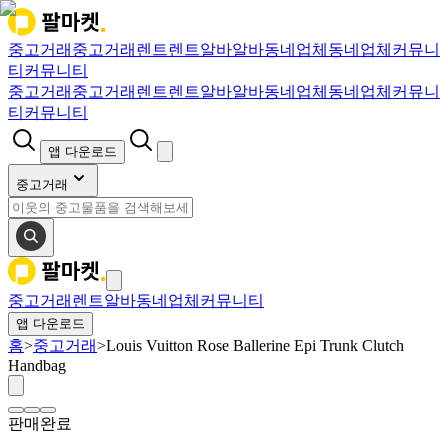
중고거래
중고거래
렌트
렌트
알바
알바
동네업체
동네업체
커뮤니
티
커뮤니티
중고거래
중고거래
렌트
렌트
알바
알바
동네업체
동네업체
커뮤니
티
커뮤니티
앱 다운로드
중고거래
중고거래
렌트
알바
동네업체
커뮤니티
앱 다운로드
홈
>
중고거래
>
Louis Vuitton Rose Ballerine Epi Trunk Clutch
Handbag
판매완료