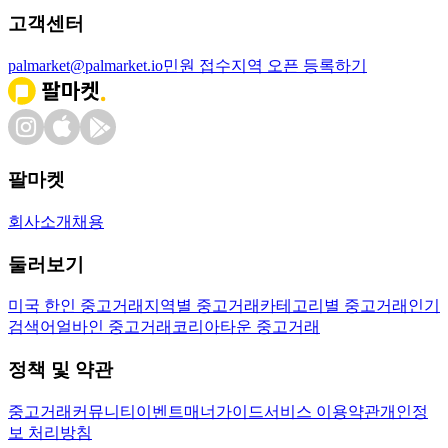
고객센터
palmarket@palmarket.io
민원 접수
지역 오픈 등록하기
팔마켓
회사소개
채용
둘러보기
미국 한인 중고거래
지역별 중고거래
카테고리별 중고거래
인기
검색어
얼바인 중고거래
코리아타운 중고거래
정책 및 약관
중고거래
커뮤니티
이벤트
매너가이드
서비스 이용약관
개인정
보 처리방침