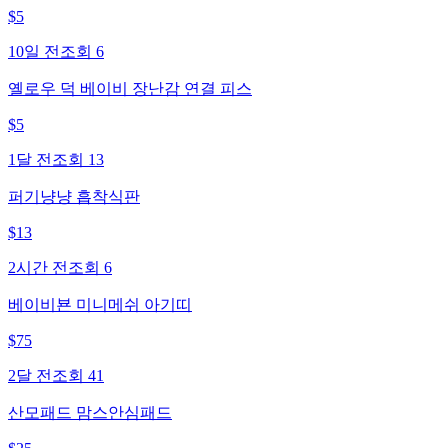
$
5
10일 전
조회
6
옐로우 덕 베이비 장난감 연결 피스
$
5
1달 전
조회
13
퍼기냥냥 흡착식판
$
13
2시간 전
조회
6
베이비뵨 미니메쉬 아기띠
$
75
2달 전
조회
41
산모패드 맘스안심패드