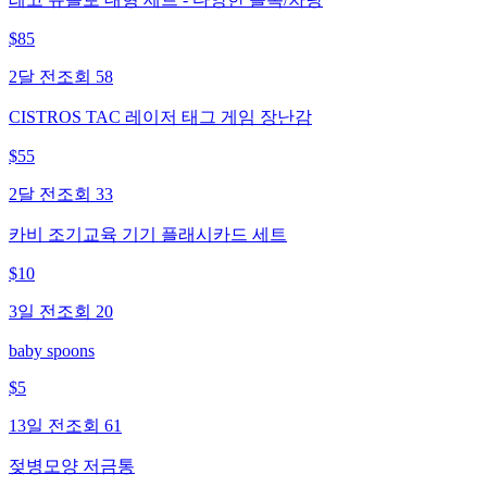
$
85
2달 전
조회
58
CISTROS TAC 레이저 태그 게임 장난감
$
55
2달 전
조회
33
카비 조기교육 기기 플래시카드 세트
$
10
3일 전
조회
20
baby spoons
$
5
13일 전
조회
61
젖병모양 저금통