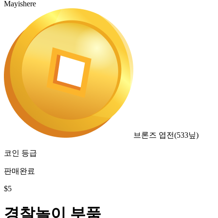
Mayishere
브론즈 엽전
(
533
닢)
코인 등급
판매완료
$
5
경찰놀이 부품