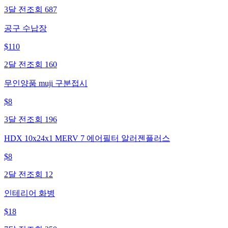
3달 전
조회
687
공구 수납장
$
110
2달 전
조회
160
무인양품 muji 구분접시
$
8
3달 전
조회
196
HDX 10x24x1 MERV 7 에어필터 알러젠플러스
$
8
2달 전
조회
12
인테리어 화병
$
18