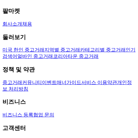
팔마켓
회사소개
채용
둘러보기
미국 한인 중고거래
지역별 중고거래
카테고리별 중고거래
인기
검색어
얼바인 중고거래
코리아타운 중고거래
정책 및 약관
중고거래
커뮤니티
이벤트
매너가이드
서비스 이용약관
개인정
보 처리방침
비즈니스
비즈니스 등록
협업 문의
고객센터