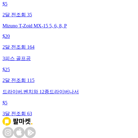
$
5
2달 전
조회
35
Mizuno T-Zoid MX-15 5, 6, 8, P
$
20
2달 전
조회
164
3피스 골프공
$
25
2달 전
조회
115
드라이버.벤치와 12종드라이버나서
$
5
3달 전
조회
63