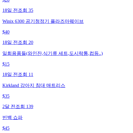
18일 전
조회
35
Winix 6300 공기청정기 플라즈마웨이브
$
40
18일 전
조회
20
일회용품들(와인잔,식기류 세트,도시락통,컵등..)
$
15
18일 전
조회
11
Kirkland 강아지 침대 매트리스
$
35
2달 전
조회
139
빈백 쇼파
$
45