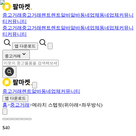
중고거래
중고거래
렌트
렌트
알바
알바
동네업체
동네업체
커뮤니
티
커뮤니티
중고거래
중고거래
렌트
렌트
알바
알바
동네업체
동네업체
커뮤니
티
커뮤니티
앱 다운로드
중고거래
중고거래
렌트
알바
동네업체
커뮤니티
앱 다운로드
홈
>
중고거래
>
메라치 스텝핏(위아래×좌우방식)
$
40