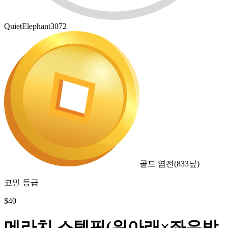
QuietElephant3072
골드 엽전
(
833
닢)
코인 등급
$
40
메라치 스텝핏(위아래×좌우방