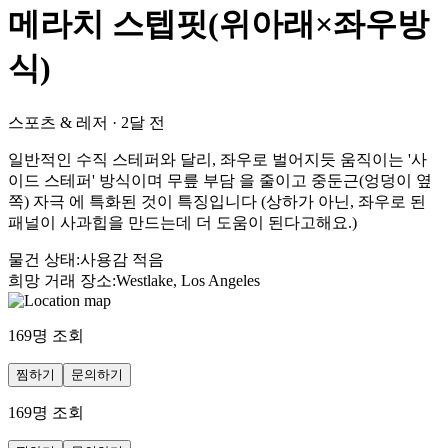
메라치 스텝핏(위아래×좌우방
식)
스포츠 & 레저
·
2달 전
일반적인 수직 스테퍼와 달리, 좌우로 벌어지듯 움직이는 '사
이드 스테퍼' 방식이며 무릎 부담 을 줄이고 중둔근(엉덩이 옆
쪽) 자극 에 특화된 것이 특징입니다 (상하가 아닌, 좌우로 된
패널이 사과힙을 만드는데 더 도움이 된다고해요.)
물건 상태
:
사용감 적음
희망 거래 장소
:
Westlake, Los Angeles
169
명 조회
찜하기
문의하기
169
명 조회