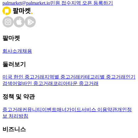
palmarket@palmarket.io
민원 접수
지역 오픈 등록하기
팔마켓
회사소개
채용
둘러보기
미국 한인 중고거래
지역별 중고거래
카테고리별 중고거래
인기
검색어
얼바인 중고거래
코리아타운 중고거래
정책 및 약관
중고거래
커뮤니티
이벤트
매너가이드
서비스 이용약관
개인정
보 처리방침
비즈니스