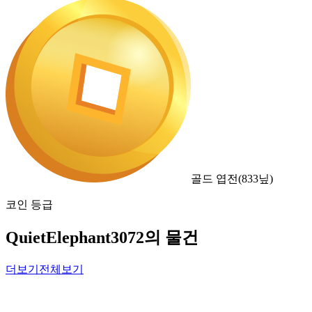
골드 엽전
(
833
닢)
코인 등급
QuietElephant3072의 물건
더보기
전체보기