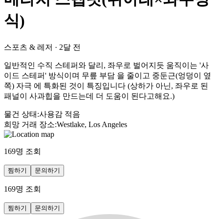
식)
스포츠 & 레저
·
2달 전
일반적인 수직 스테퍼와 달리, 좌우로 벌어지듯 움직이는 '사
이드 스테퍼' 방식이며 무릎 부담 을 줄이고 중둔근(엉덩이 옆
쪽) 자극 에 특화된 것이 특징입니다 (상하가 아닌, 좌우로 된
패널이 사과힙을 만드는데 더 도움이 된다고해요.)
물건 상태
:
사용감 적음
희망 거래 장소
:
Westlake, Los Angeles
169
명 조회
찜하기
문의하기
169
명 조회
찜하기
문의하기