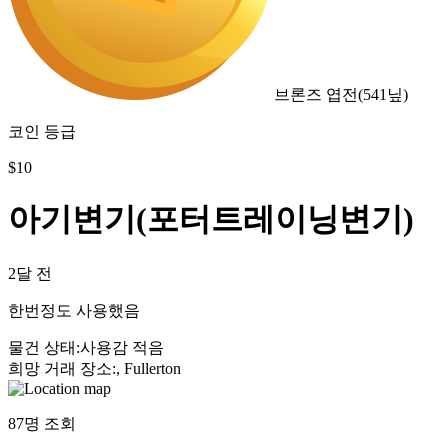
브론즈 엽전
(
541
닢)
코인 등급
$
10
아기변기(포터트레이닝변기)
2달 전
한번정도 사용했음
물건 상태
:
사용감 적음
희망 거래 장소
:
, Fullerton
87
명 조회