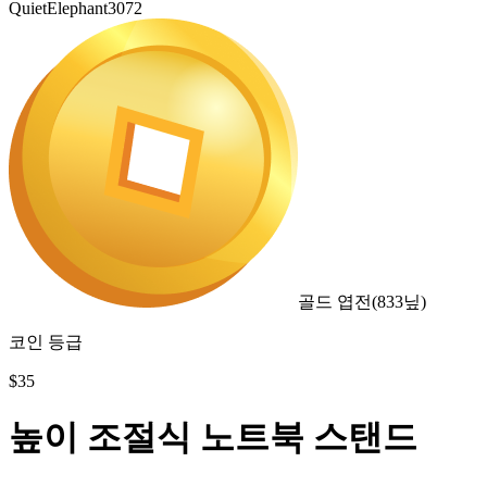
QuietElephant3072
골드 엽전
(
833
닢)
코인 등급
$
35
높이 조절식 노트북 스탠드