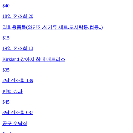
$
40
18일 전
조회
20
일회용품들(와인잔,식기류 세트,도시락통,컵등..)
$
15
19일 전
조회
13
Kirkland 강아지 침대 매트리스
$
35
2달 전
조회
139
빈백 쇼파
$
45
3달 전
조회
687
공구 수납장