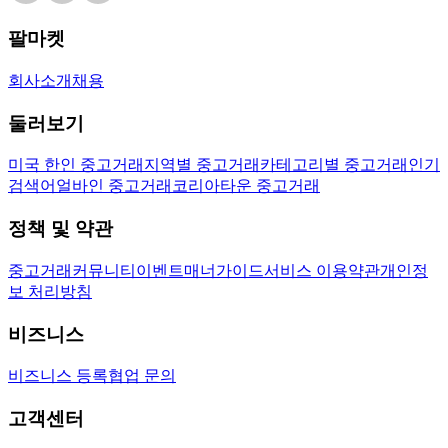
팔마켓
회사소개
채용
둘러보기
미국 한인 중고거래
지역별 중고거래
카테고리별 중고거래
인기
검색어
얼바인 중고거래
코리아타운 중고거래
정책 및 약관
중고거래
커뮤니티
이벤트
매너가이드
서비스 이용약관
개인정
보 처리방침
비즈니스
비즈니스 등록
협업 문의
고객센터