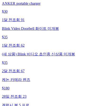
ANKER portable charger
$
30
1달 전
조회
91
Blink Video Doorbell 화이트 미개봉
$
35
1달 전
조회
62
(새 상품) Blink 비디오 초인종 신상품 미개봉
$
35
2달 전
조회
67
케논 카메라 렌즈
$
180
28일 전
조회
23
겔럭시 북 5 프로