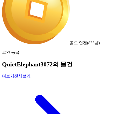
골드 엽전
(
833
닢)
코인 등급
QuietElephant3072의 물건
더보기
전체보기