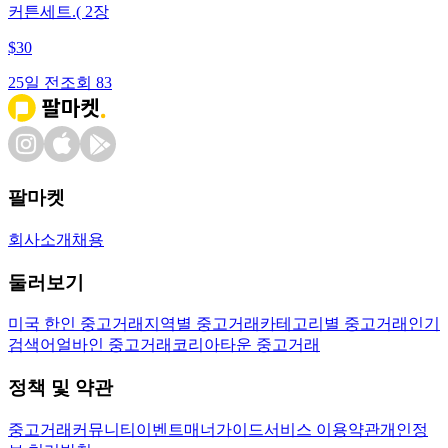
커튼세트.( 2장
$
30
25일 전
조회
83
팔마켓
회사소개
채용
둘러보기
미국 한인 중고거래
지역별 중고거래
카테고리별 중고거래
인기
검색어
얼바인 중고거래
코리아타운 중고거래
정책 및 약관
중고거래
커뮤니티
이벤트
매너가이드
서비스 이용약관
개인정