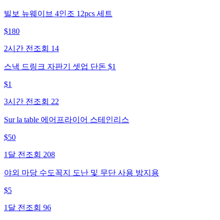
빌보 뉴웨이브 4인조 12pcs 세트
$
180
2시간 전
조회
14
스낵 드링크 자판기 셋업 단돈 $1
$
1
3시간 전
조회
22
Sur la table 에어프라이어 스테인리스
$
50
1달 전
조회
208
야외 마당 수도꼭지 도난 및 무단 사용 방지용
$
5
1달 전
조회
96