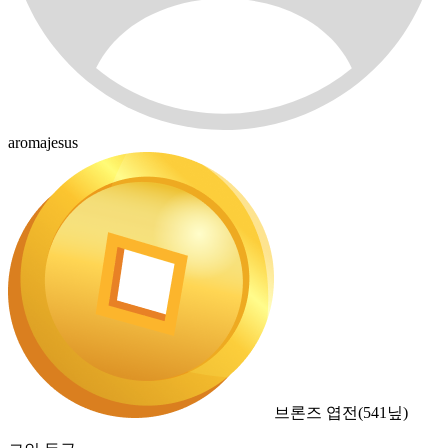
aromajesus
브론즈 엽전
(
541
닢)