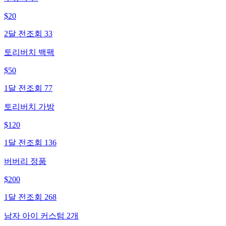
$
20
2달 전
조회
33
토리버치 백팩
$
50
1달 전
조회
77
토리버치 가방
$
120
1달 전
조회
136
버버리 정품
$
200
1달 전
조회
268
남자 아이 커스텀 2개