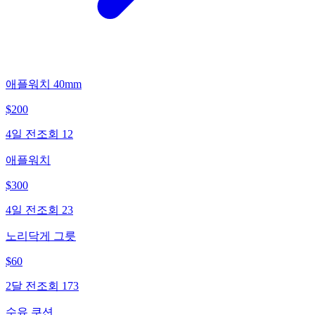
애플워치 40mm
$
200
4일 전
조회
12
애플워치
$
300
4일 전
조회
23
노리닥게 그릇
$
60
2달 전
조회
173
수유 쿠션