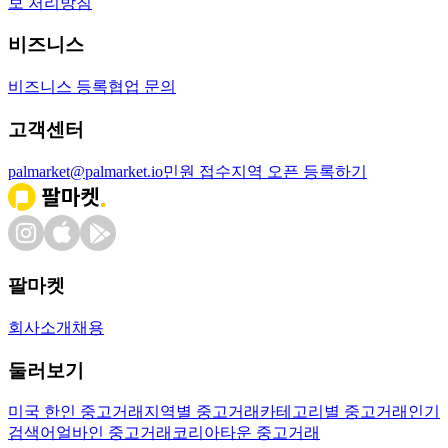
보 처리방침
비즈니스
비즈니스 등록
협업 문의
고객센터
palmarket@palmarket.io
민원 접수
지역 오픈 등록하기
팔마켓
회사소개
채용
둘러보기
미국 한인 중고거래
지역별 중고거래
카테고리별 중고거래
인기
검색어
얼바인 중고거래
코리아타운 중고거래