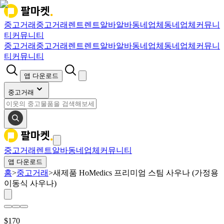
중고거래
중고거래
렌트
렌트
알바
알바
동네업체
동네업체
커뮤니
티
커뮤니티
중고거래
중고거래
렌트
렌트
알바
알바
동네업체
동네업체
커뮤니
티
커뮤니티
앱 다운로드
중고거래
중고거래
렌트
알바
동네업체
커뮤니티
앱 다운로드
홈
>
중고거래
>
새제품 HoMedics 프리미엄 스팀 사우나 (가정용
이동식 사우나)
$
170