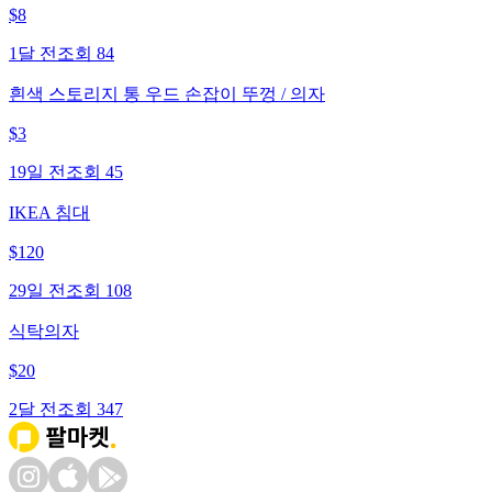
$
8
1달 전
조회
84
흰색 스토리지 통 우드 손잡이 뚜껑 / 의자
$
3
19일 전
조회
45
IKEA 침대
$
120
29일 전
조회
108
식탁의자
$
20
2달 전
조회
347