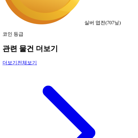
실버 엽전
(
707
닢)
코인 등급
관련 물건 더보기
더보기
전체보기