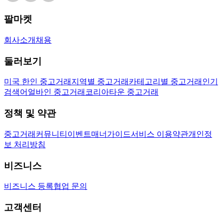
팔마켓
회사소개
채용
둘러보기
미국 한인 중고거래
지역별 중고거래
카테고리별 중고거래
인기
검색어
얼바인 중고거래
코리아타운 중고거래
정책 및 약관
중고거래
커뮤니티
이벤트
매너가이드
서비스 이용약관
개인정
보 처리방침
비즈니스
비즈니스 등록
협업 문의
고객센터