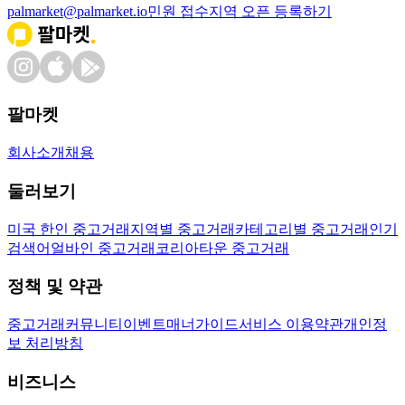
palmarket@palmarket.io
민원 접수
지역 오픈 등록하기
팔마켓
회사소개
채용
둘러보기
미국 한인 중고거래
지역별 중고거래
카테고리별 중고거래
인기
검색어
얼바인 중고거래
코리아타운 중고거래
정책 및 약관
중고거래
커뮤니티
이벤트
매너가이드
서비스 이용약관
개인정
보 처리방침
비즈니스