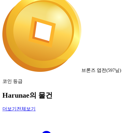
브론즈 엽전
(
597
닢)
코인 등급
Harunae의 물건
더보기
전체보기