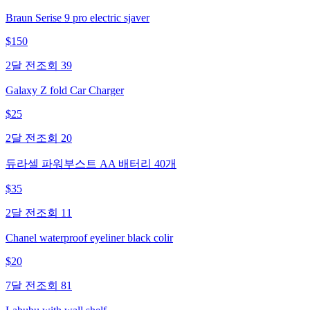
Braun Serise 9 pro electric sjaver
$
150
2달 전
조회
39
Galaxy Z fold Car Charger
$
25
2달 전
조회
20
듀라셀 파워부스트 AA 배터리 40개
$
35
2달 전
조회
11
Chanel waterproof eyeliner black colir
$
20
7달 전
조회
81