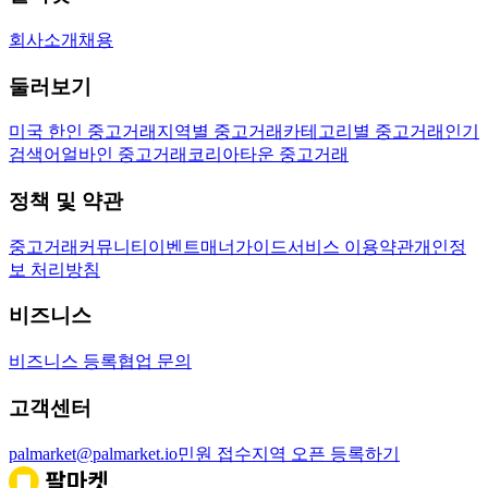
회사소개
채용
둘러보기
미국 한인 중고거래
지역별 중고거래
카테고리별 중고거래
인기
검색어
얼바인 중고거래
코리아타운 중고거래
정책 및 약관
중고거래
커뮤니티
이벤트
매너가이드
서비스 이용약관
개인정
보 처리방침
비즈니스
비즈니스 등록
협업 문의
고객센터
palmarket@palmarket.io
민원 접수
지역 오픈 등록하기