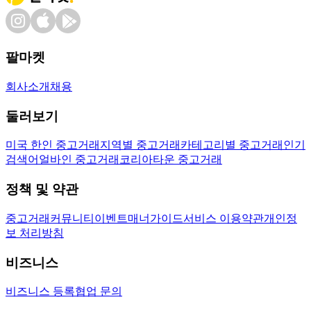
팔마켓
회사소개
채용
둘러보기
미국 한인 중고거래
지역별 중고거래
카테고리별 중고거래
인기
검색어
얼바인 중고거래
코리아타운 중고거래
정책 및 약관
중고거래
커뮤니티
이벤트
매너가이드
서비스 이용약관
개인정
보 처리방침
비즈니스
비즈니스 등록
협업 문의