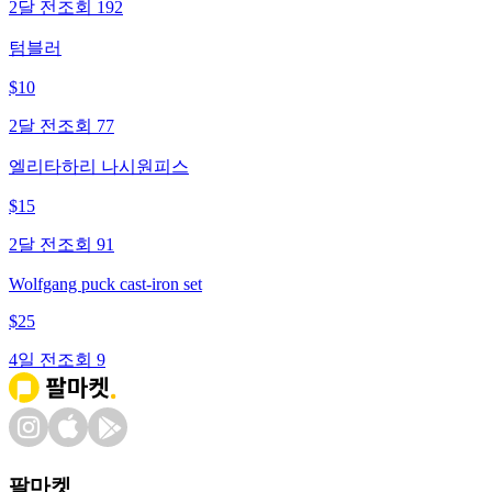
2달 전
조회
192
텀블러
$
10
2달 전
조회
77
엘리타하리 나시원피스
$
15
2달 전
조회
91
Wolfgang puck cast-iron set
$
25
4일 전
조회
9
팔마켓