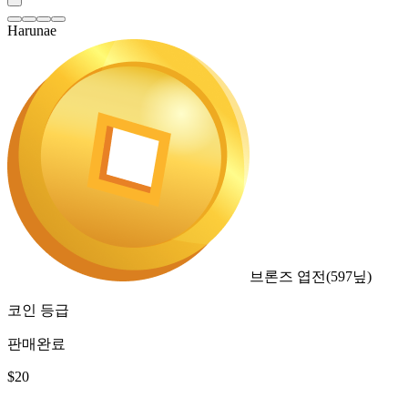
Harunae
브론즈 엽전
(
597
닢)
코인 등급
판매완료
$
20