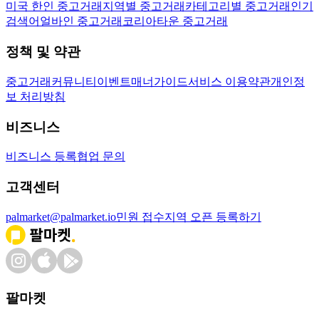
미국 한인 중고거래
지역별 중고거래
카테고리별 중고거래
인기
검색어
얼바인 중고거래
코리아타운 중고거래
정책 및 약관
중고거래
커뮤니티
이벤트
매너가이드
서비스 이용약관
개인정
보 처리방침
비즈니스
비즈니스 등록
협업 문의
고객센터
palmarket@palmarket.io
민원 접수
지역 오픈 등록하기
팔마켓