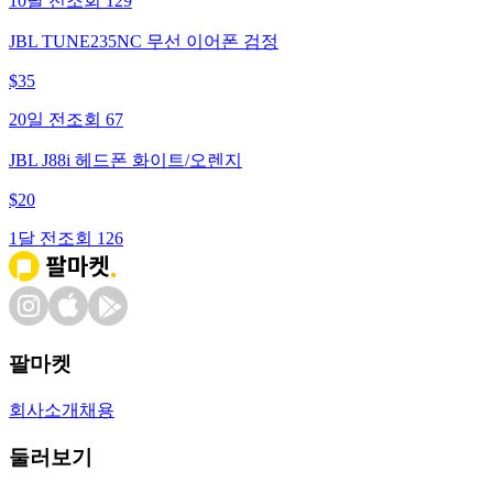
10달 전
조회
129
JBL TUNE235NC 무선 이어폰 검정
$
35
20일 전
조회
67
JBL J88i 헤드폰 화이트/오렌지
$
20
1달 전
조회
126
팔마켓
회사소개
채용
둘러보기