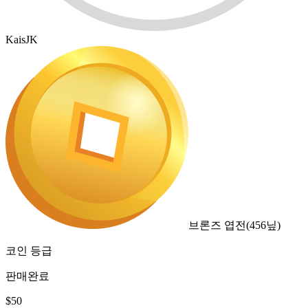
KaisJK
브론즈 엽전
(
456
닢)
코인 등급
판매완료
$
50