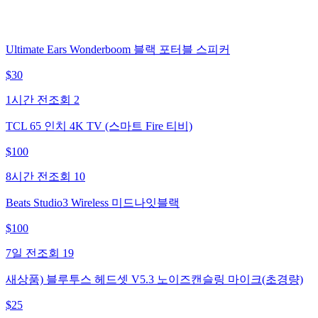
Ultimate Ears Wonderboom 블랙 포터블 스피커
$
30
1시간 전
조회
2
TCL 65 인치 4K TV (스마트 Fire 티비)
$
100
8시간 전
조회
10
Beats Studio3 Wireless 미드나잇블랙
$
100
7일 전
조회
19
새상품) 블루투스 헤드셋 V5.3 노이즈캔슬링 마이크(초경량)
$
25