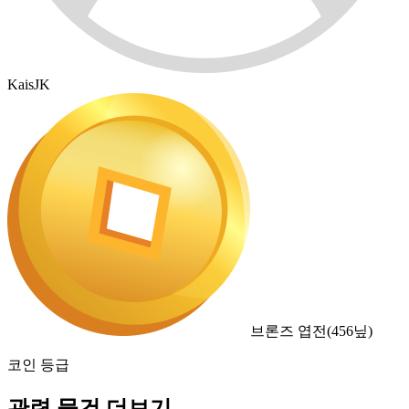
KaisJK
브론즈 엽전
(
456
닢)
코인 등급
관련 물건 더보기