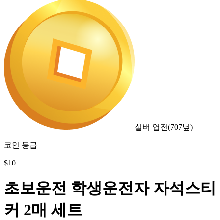
실버 엽전
(
707
닢)
코인 등급
$
10
초보운전 학생운전자 자석스티
커 2매 세트