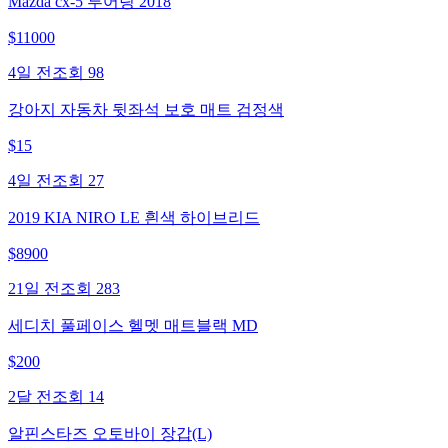
Mazda cx-5 투어링 2018
$
11000
4일 전
조회
98
강아지 자동차 뒷좌석 보호 매트 검정색
$
15
4일 전
조회
27
2019 KIA NIRO LE 흰색 하이브리드
$
8900
21일 전
조회
283
세디치 풀페이스 헬멧 매트블랙 MD
$
200
2달 전
조회
14
알핀스타즈 오토바이 장갑(L)