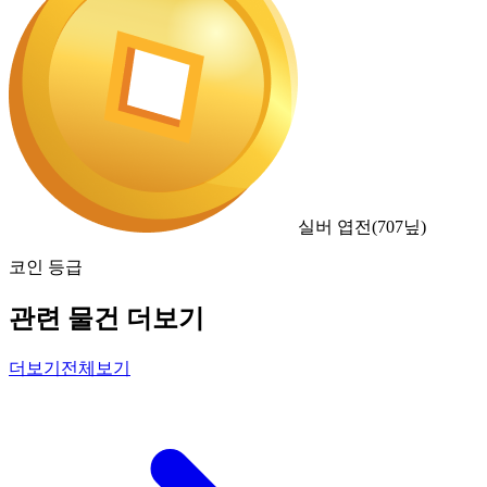
실버 엽전
(
707
닢)
코인 등급
관련 물건 더보기
더보기
전체보기