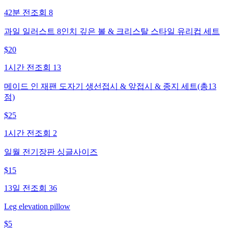
42분 전
조회
8
과일 일러스트 8인치 깊은 볼 & 크리스탈 스타일 유리컵 세트
$
20
1시간 전
조회
13
메이드 인 재팬 도자기 생선접시 & 앞접시 & 종지 세트(총13
점)
$
25
1시간 전
조회
2
일월 전기장판 싱글사이즈
$
15
13일 전
조회
36
Leg elevation pillow
$
5