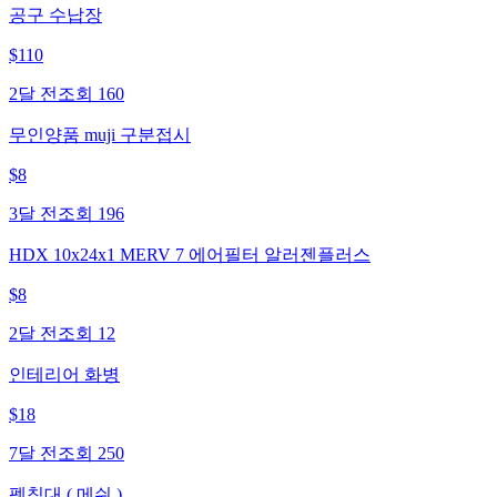
공구 수납장
$
110
2달 전
조회
160
무인양품 muji 구분접시
$
8
3달 전
조회
196
HDX 10x24x1 MERV 7 에어필터 알러젠플러스
$
8
2달 전
조회
12
인테리어 화병
$
18
7달 전
조회
250
펫침대 ( 메쉬 )