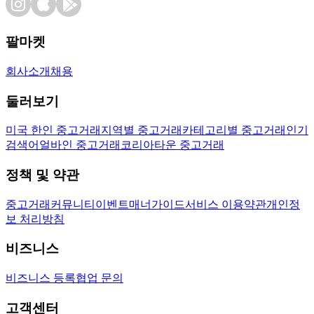
팔마켓
회사소개
채용
둘러보기
미국 한인 중고거래
지역별 중고거래
카테고리별 중고거래
인기
검색어
얼바인 중고거래
코리아타운 중고거래
정책 및 약관
중고거래
커뮤니티
이벤트
매너가이드
서비스 이용약관
개인정
보 처리방침
비즈니스
비즈니스 등록
협업 문의
고객센터