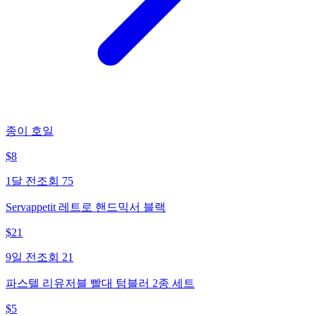
종이 호일
$
8
1달 전
조회
75
Servappetit 레트로 핸드믹서 블랙
$
21
9일 전
조회
21
파스텔 리유저블 빨대 텀블러 2종 세트
$
5