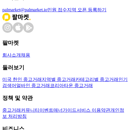
palmarket@palmarket.io
민원 접수
지역 오픈 등록하기
팔마켓
회사소개
채용
둘러보기
미국 한인 중고거래
지역별 중고거래
카테고리별 중고거래
인기
검색어
얼바인 중고거래
코리아타운 중고거래
정책 및 약관
중고거래
커뮤니티
이벤트
매너가이드
서비스 이용약관
개인정
보 처리방침
비즈니스