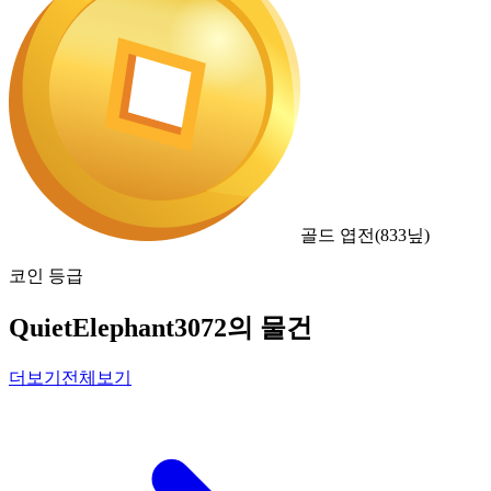
골드 엽전
(
833
닢)
코인 등급
QuietElephant3072의 물건
더보기
전체보기