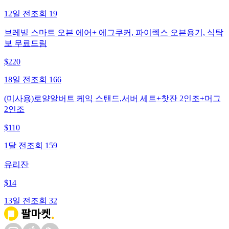
12일 전
조회
19
브레빌 스마트 오븐 에어+ 에그쿠커, 파이렉스 오븐용기, 식탁
보 무료드림
$
220
18일 전
조회
166
(미사용)로얄알버트 케익 스탠드,서버 세트+찻잔 2인조+머그
2인조
$
110
1달 전
조회
159
유리잔
$
14
13일 전
조회
32